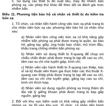
5. Sử dụng các thiết bị đo suất liều, máy đo nhiễm bẩn
phóng xạ, các phép thử khác để theo dõi và đánh giá mức
nhiễm bẩn.
Điều
11. Phương tiện bảo hộ cá nhân và thiết bị đo kiểm tra
bức xạ
1. Tổ chức, cá nhân tiến hành công việc bức xạ phải trang bị
cho nhân viên bức xạ các phương tiện bảo hộ cá nhân như
sau:
a) Nhân viên làm công việc bức xạ có khả năng gây
nhiễm bẩn phóng xạ phải được trang bị quần, áo bảo
hộ, găng tay, giầy, ủng hoặc bao chân, mũ trùm đầu,
khẩu trang chống nhiễm bẩn phóng xạ;
b) Nhân viên sử dụng thiết bị X-quang để chụp soi
chiếu chẩn đoán phải được trang bị tạp dề cao su chì,
tấm cao su chì che tuyến giáp, kính chì;
c) Nhân viên vận hành thiết bị X-quang can thiệp, bác
sĩ và kỹ thuật viên tham gia thực hiện các thủ thuật X-
quang can thiệp phải được trang bị tạp dề cao su chì,
tấm cao su chì che tuyến giáp, găng tay cao su chì,
kính chì thích hợp;
d) Nhân viên sử dụng nguồn phóng xạ trong thăm dò
địa vật lý giếng khoan phải được trang bị kẹp gắp
nguồn, găng tay.
2. Đối với khu vực kiểm soát có khả năng gây nhiễm bẩn
phóng xạ, tại lối vào khu vực, tổ chức, cá nhân tiến hành