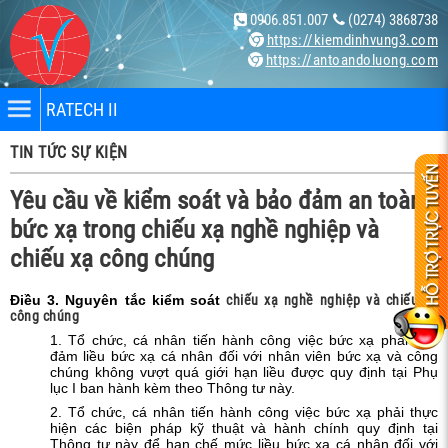
0906.851.007
(0274) 3868738
https://kiemdinhvung3.com
https://antoandoluong.com
RATECH II
TIN TỨC SỰ KIỆN
Yêu cầu về kiểm soát và bảo đảm an toàn
bức xạ trong chiếu xạ nghề nghiệp và
chiếu xạ công chúng
nhân
Điều
3. Nguyên tắc kiểm soát
chiếu xạ nghề nghiệp và chiếu xạ
công chúng
bị
1. Tổ chức, cá nhân tiến hành công việc bức xạ phải bảo
đảm liều bức xạ cá nhân đối với nhân viên bức xạ và công
chúng không vượt quá giới hạn liều được quy định tại Phụ
lục I ban hành kèm theo Thông tư này.
ng X-
2. Tổ chức, cá nhân tiến hành công việc bức xạ phải thực
hiện các biện pháp kỹ thuật và hành chính quy định tại
Thông tư này để hạn chế mức liều bức xạ cá nhân đối với