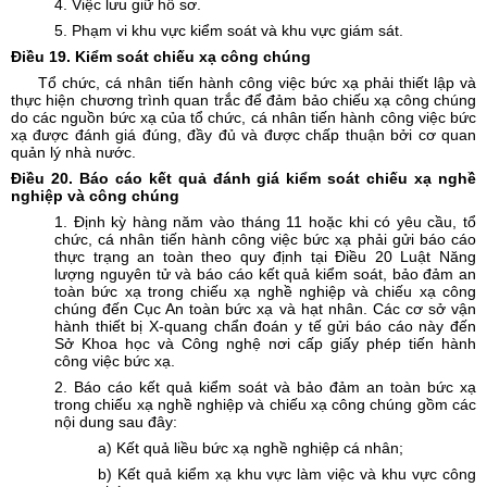
4. Việc lưu giữ hồ sơ.
5. Phạm vi khu vực kiểm soát và khu vực giám sát.
Điều
19. Kiểm soát chiếu xạ công chúng
Tổ chức, cá nhân tiến hành công việc bức xạ phải thiết lập và
thực hiện chương trình quan trắc để đảm bảo chiếu xạ công chúng
do các nguồn bức xạ của tổ chức, cá nhân tiến hành công việc bức
xạ được đánh giá đúng, đầy đủ và được chấp thuận bởi cơ quan
quản lý nhà nước.
Điều
20. Báo cáo kết quả đánh giá kiểm soát chiếu xạ nghề
nghiệp và công chúng
1. Định kỳ hàng năm vào tháng 11 hoặc khi có yêu cầu, tổ
chức, cá nhân tiến hành công việc bức xạ phải gửi báo cáo
thực trạng an toàn theo quy định tại Điều 20 Luật Năng
lượng nguyên tử và báo cáo kết quả kiểm soát, bảo đảm an
toàn bức xạ trong chiếu xạ nghề nghiệp và chiếu xạ công
chúng đến Cục An toàn bức xạ và hạt nhân. Các cơ sở vận
hành thiết bị X-quang chẩn đoán y tế gửi báo cáo này đến
Sở Khoa học và Công nghệ nơi cấp giấy phép tiến hành
công việc bức xạ.
2. Báo cáo kết quả kiểm soát và bảo đảm an toàn bức xạ
trong chiếu xạ nghề nghiệp và chiếu xạ công chúng gồm các
nội dung sau đây:
a) Kết quả liều bức xạ nghề nghiệp cá nhân;
b) Kết quả kiểm xạ khu vực làm việc và khu vực công