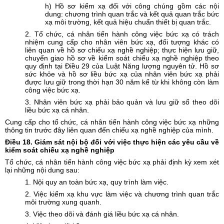
h) Hồ sơ kiểm xạ đối với công chúng gồm các nội
dung: chương trình quan trắc và kết quả quan trắc bức
xạ môi trường, kết quả hiệu chuẩn thiết bị quan trắc.
2. Tổ chức, cá nhân tiến hành công việc bức xạ có trách
nhiệm cung cấp cho nhân viên bức xạ, đối tượng khác có
liên quan về hồ sơ chiếu xạ nghề nghiệp; thực hiện lưu giữ,
chuyển giao hồ sơ về kiểm soát chiếu xạ nghề nghiệp theo
quy định tại Điều 29 của Luật Năng lượng nguyên tử. Hồ sơ
sức khỏe và hồ sơ liều bức xạ của nhân viên bức xạ phải
được lưu giữ trong thời hạn 30 năm kể từ khi không còn làm
công việc bức xạ.
3. Nhân viên bức xạ phải bảo quản và lưu giữ sổ theo dõi
liều bức xạ cá nhân.
Cung cấp cho tổ chức, cá nhân tiến hành công việc bức xạ những
thông tin trước đây liên quan đến chiếu xạ nghề nghiệp của mình.
Điều
18. Giám sát nội bộ đối với việc thực hiện các yêu cầu về
kiểm soát chiếu xạ nghề nghiệp
Tổ chức, cá nhân tiến hành công việc bức xạ phải định kỳ xem xét
lại những nội dung sau:
1. Nội quy an toàn bức xạ, quy trình làm việc.
2. Việc kiểm xạ khu vực làm việc và chương trình quan trắc
môi trường xung quanh.
3. Việc theo dõi và đánh giá liều bức xạ cá nhân.