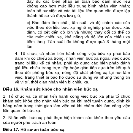
đầy đủ các biện pháp an toàn bảo đảm mức liều
không cao hơn mức liều trung bình nhân viên nhận;
toàn bộ sự việc và các tài liệu liên quan cần được lập
thành hồ sơ và được lưu giữ;
c) Bảo đảm tính chất, tần suất và độ chính xác của
việc theo dõi liều bức xạ nghề nghiệp phải được xác
định, có xét đến độ lớn và những thay đổi có thể có
của mức chiếu xạ, khả năng và độ lớn của chiếu xạ
tiềm tàng. Tần suất đo không được quá 3 tháng một
lần.
4. Tổ chức, cá nhân tiến hành công việc bức xạ phải bảo
đảm khi có chiếu xạ trong, nhân viên bức xạ ngoài việc được
trang bị liều kế cá nhân, phải áp dụng các biện pháp đánh
giá liều chiếu trong trực tiếp hoặc gián tiếp dựa trên kết quả
theo dõi phông bức xạ, nồng độ chất phóng xạ tại nơi làm
việc, trang thiết bị bảo hộ được sử dụng và những thông tin
về vị trí, thời gian nhân viên bị chiếu xạ.
Điều
16. Khám sức khỏe cho nhân viên bức xạ
1. Tổ chức và cá nhân tiến hành công việc bức xạ phải tổ chức
khám sức khỏe cho nhân viên bức xạ khi mới tuyển dụng, định kỳ
hằng năm trong thời gian làm việc và khi chấm dứt làm công việc
liên quan tới bức xạ.
2. Nhân viên bức xạ phải thực hiện khám sức khỏe theo yêu cầu
của người phụ trách an toàn.
Điều
17. Hồ sơ an toàn bức xạ