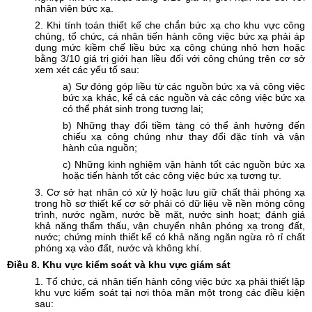
nhân viên bức xạ.
2. Khi tính toán thiết kế che chắn bức xạ cho khu vực công
chúng, tổ chức, cá nhân tiến hành công việc bức xạ phải áp
dụng mức kiềm chế liều bức xạ công chúng nhỏ hơn hoặc
bằng 3/10 giá trị giới hạn liều đối với công chúng trên cơ sở
xem xét các yếu tố sau:
a) Sự đóng góp liều từ các nguồn bức xạ và công việc
bức xạ khác, kể cả các nguồn và các công việc bức xạ
có thể phát sinh trong tương lai;
b) Những thay đổi tiềm tàng có thể ảnh hưởng đến
chiếu xạ công chúng như thay đổi đặc tính và vận
hành của nguồn;
c) Những kinh nghiệm vận hành tốt các nguồn bức xạ
hoặc tiến hành tốt các công việc bức xạ tương tự.
3. Cơ sở hạt nhân có xử lý hoặc lưu giữ chất thải phóng xạ
trong hồ sơ thiết kế cơ sở phải có dữ liệu về nền móng công
trình, nước ngầm, nước bề mặt, nước sinh hoạt; đánh giá
khả năng thẩm thấu, vận chuyển nhân phóng xạ trong đất,
nước; chứng minh thiết kế có khả năng ngăn ngừa rò rỉ chất
phóng xạ vào đất, nước và không khí.
Điều
8. Khu vực kiểm soát và khu vực giám sát
1. Tổ chức, cá nhân tiến hành công việc bức xạ phải thiết lập
khu vực kiểm soát tại nơi thỏa mãn một trong các điều kiện
sau: