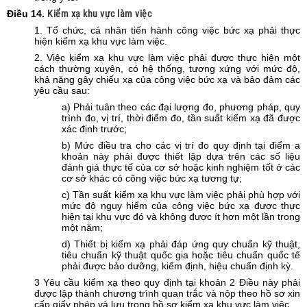
Điều
14.
Kiểm xạ khu vực làm việc
1. Tổ chức, cá nhân tiến hành công việc bức xạ phải thực
hiện kiểm xạ khu vực làm việc.
2. Việc kiểm xạ khu vực làm việc phải được thực hiện một
cách thường xuyên, có hệ thống, tương xứng với mức độ,
khả năng gây chiếu xạ của công việc bức xạ và bảo đảm các
yêu cầu sau:
a) Phải tuân theo các đại lượng đo, phương pháp, quy
trình đo, vị trí, thời điểm đo, tần suất kiểm xạ đã được
xác định trước;
b) Mức điều tra cho các vị trí đo quy định tại điểm a
khoản này phải được thiết lập dựa trên các số liệu
đánh giá thực tế của cơ sở hoặc kinh nghiệm tốt ở các
cơ sở khác có công việc bức xạ tương tự;
c) Tần suất kiểm xạ khu vực làm việc phải phù hợp với
mức độ nguy hiểm của công việc bức xạ được thực
hiện tại khu vực đó và không được ít hơn một lần trong
một năm;
d) Thiết bị kiểm xạ phải đáp ứng quy chuẩn kỹ thuật,
tiêu chuẩn kỹ thuật quốc gia hoặc tiêu chuẩn quốc tế
phải được bảo dưỡng, kiểm định, hiệu chuẩn định kỳ.
3 Yêu cầu kiểm xạ theo quy định tại khoản 2 Điều này phải
được lập thành chương trình quan trắc và nộp theo hồ sơ xin
cấp giấy phép và lưu trong hồ sơ kiểm xạ khu vực làm việc.