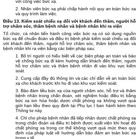
với công việc bức xạ.
2. Nhân viên bức xạ phải chấp hành nội quy an toàn bức xạ
và quy trình làm việc.
Điều
13. Kiểm soát chiếu xạ đối với khách đến thăm, người hỗ
trợ chăm sóc, thăm bệnh nhân và bệnh nhân khi ra viện
Tổ chức, cá nhân tiến hành công việc bức xạ có sử dụng nguồn
bức xạ để chuẩn đoán và điều trị bệnh phải kiểm soát chiếu xạ đối
với khách đến thăm, người hỗ trợ chăm sóc, thăm bệnh nhân và
bệnh nhân khi ra viện bằng các biện pháp sau:
1. Bố trí người có hiểu biết về các biện pháp an toàn và bảo
vệ chống bức xạ đi kèm hướng dẫn khách đến thăm, người
hỗ trợ chăm sóc và thăm bệnh nhân đi vào khu vực kiểm
soát.
2. Cung cấp đầy đủ thông tin và các chỉ dẫn về an toàn bức
xạ cho khách trước khi họ đi vào khu vực kiểm soát.
3. Bảo đảm liều bức xạ của người chăm sóc, hỗ trợ và thăm
bệnh nhân trong chẩn đoán, xét nghiệm hoặc điều trị bằng
bức xạ ion hóa hoặc dược chất phóng xạ không vượt quá
giới hạn liều theo quy định tại Phụ lục I ban hành kèm theo
Thông tư này.
4. Chỉ cho phép bệnh nhân đã tiếp nhận dược chất phóng xạ
trong chẩn đoán và điều trị bệnh được xuất viện khi hoạt độ
chất phóng xạ trong cơ thể không vượt quá mức theo quy
định của pháp luật về hướng dẫn bảo đảm an toàn bức xạ
trong y tế.