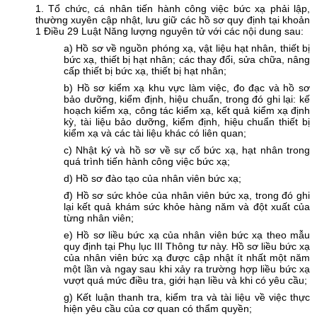
1. Tổ chức, cá nhân tiến hành công việc bức xạ phải lập,
thường xuyên cập nhật, lưu giữ các hồ sơ quy định tại khoản
1 Điều 29 Luật Năng lượng nguyên tử với các nội dung sau:
a) Hồ sơ về nguồn phóng xạ, vật liệu hạt nhân, thiết bị
bức xạ, thiết bị hạt nhân; các thay đổi, sửa chữa, nâng
cấp thiết bị bức xạ, thiết bị hạt nhân;
b) Hồ sơ kiểm xạ khu vực làm việc, đo đạc và hồ sơ
bảo dưỡng, kiểm định, hiệu chuẩn, trong đó ghi lại: kế
hoạch kiểm xạ, công tác kiểm xạ, kết quả kiểm xạ định
kỳ, tài liệu bảo dưỡng, kiểm định, hiệu chuẩn thiết bị
kiểm xạ và các tài liệu khác có liên quan;
c) Nhật ký và hồ sơ về sự cố bức xạ, hạt nhân trong
quá trình tiến hành công việc bức xạ;
d) Hồ sơ đào tạo của nhân viên bức xạ;
đ) Hồ sơ sức khỏe của nhân viên bức xạ, trong đó ghi
lại kết quả khám sức khỏe hàng năm và đột xuất của
từng nhân viên;
e) Hồ sơ liều bức xạ của nhân viên bức xạ theo mẫu
quy định tại Phụ lục III Thông tư này. Hồ sơ liều bức xạ
của nhân viên bức xạ được cập nhật ít nhất một năm
một lần và ngay sau khi xảy ra trường hợp liều bức xạ
vượt quá mức điều tra, giới hạn liều và khi có yêu cầu;
g) Kết luận thanh tra, kiểm tra và tài liệu về việc thực
hiện yêu cầu của cơ quan có thẩm quyền;