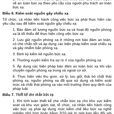
về an toàn bức xạ theo yêu cầu của người phụ trách an toàn
bức xạ.
Điều
6. Kiểm soát nguồn gây chiếu xạ
Tổ chức, cá nhân tiến hành công việc bức xạ phải thực hiện các
yêu cầu sau để kiểm soát nguồn gây chiếu xạ:
1. Bảo đảm số lượng nguồn bức xạ và hoạt độ nguồn phóng
xạ là tối thiểu để thực hiện công việc bức xạ.
2. Lưu giữ nguồn phóng xạ ở những nơi bảo đảm an toàn,
có che chắn tốt và áp dụng các biện pháp kiểm soát chiếu xạ
và gây nhiễm bẩn phóng xạ.
3. Định kỳ kiểm kê nguồn bức xạ.
4. Thường xuyên kiểm tra sự rò rỉ của nguồn phóng xạ.
5. Áp dụng các biện pháp bảo đảm an toàn bức xạ khi vận
chuyển nguồn phóng xạ trong và ngoài cơ sở.
6. Thực hiện việc thu gom, xử lý, lưu giữ, thải bỏ chất thải
phóng xạ, nguồn phóng xạ đã qua sử dụng và kiểm soát
mức xả chất thải phóng xạ vào môi trường theo quy định của
pháp luật.
Điều
7.
Thiết kế che chắn bức xạ
1. Khi tính toán thiết kế che chắn bức xạ cho khu vực kiểm
soát và khu vực giám sát, tổ chức, cá nhân tiến hành công
việc bức xạ phải áp dụng mức kiềm chế liều bức xạ nghề
nghiệp nhỏ hơn hoặc bằng 3/10 giá trị giới hạn liều đối với