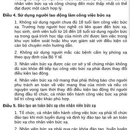
nhân viên bức xạ và công chúng đến mức thấp nhất có thể
c xạ,
đạt được một cách hợp lý.
Điều
4. Sử dụng người lao động làm công việc bức xạ
1. Không sử dụng người chưa đủ 18 tuổi làm công việc bức
xạ. Trường hợp người học nghề có liên quan đến bức xạ,
học sinh, sinh viên tuổi từ 16 đến 18 tuổi sử dụng nguồn bức
xạ trong quá trình học tập của mình chỉ được làm việc trong
khu vực kiểm soát hoặc khu vực giám sát với điều kiện có
cán bộ chuyên môn hướng dẫn.
2. Không sử dụng người mắc các bệnh cấm kỵ phóng xạ
theo quy định của Bộ Y tế.
3. Nhân viên bức xạ được các cơ sở y tế chứng nhận không
đủ sức khỏe để tiếp tục công việc bức xạ phải được thay đổi
điều kiện lao động.
4. Nhân viên bức xạ nữ mang thai phải thông báo cho người
phụ trách an toàn về việc mang thai của mình và nếu có
nguyện vọng tạm thời thay đổi điều kiện lao động thì người
đứng đầu tổ chức, cá nhân tiến hành công việc bức xạ phải
bố trí công việc khác phù hợp.
Điều
5.
Đào tạo an toàn bức xạ cho nhân viên bức xạ
1. Tổ chức, cá nhân tiến hành công việc bức xạ phải tổ chức
đào tạo khi mới tuyển dụng và định kỳ đào tạo lại về an toàn
bức xạ cho nhân viên bức xạ.
2. Nhân viên bức xạ phải qua các khóa đào tạo, huấn luyện