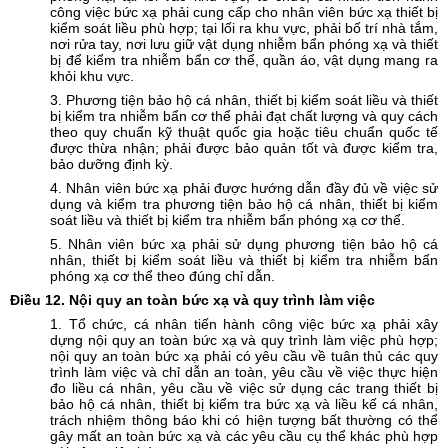
công việc bức xạ phải cung cấp cho nhân viên bức xạ thiết bị
kiểm soát liều phù hợp; tại lối ra khu vực, phải bố trí nhà tắm,
nơi rửa tay, nơi lưu giữ vật dụng nhiễm bẩn phóng xạ và thiết
bị để kiểm tra nhiễm bẩn cơ thể, quần áo, vật dụng mang ra
khỏi khu vực.
3. Phương tiện bảo hộ cá nhân, thiết bị kiểm soát liều và thiết
bị kiểm tra nhiễm bẩn cơ thể phải đạt chất lượng và quy cách
theo quy chuẩn kỹ thuật quốc gia hoặc tiêu chuẩn quốc tế
được thừa nhận; phải được bảo quản tốt và được kiểm tra,
bảo dưỡng định kỳ.
4. Nhân viên bức xạ phải được hướng dẫn đầy đủ về việc sử
dụng và kiểm tra phương tiện bảo hộ cá nhân, thiết bị kiểm
soát liều và thiết bị kiểm tra nhiễm bẩn phóng xạ cơ thể.
5. Nhân viên bức xạ phải sử dụng phương tiện bảo hộ cá
nhân, thiết bị kiểm soát liều và thiết bị kiểm tra nhiễm bẩn
phóng xạ cơ thể theo đúng chỉ dẫn.
Điều
12. Nội quy an toàn bức xạ và quy trình làm việc
1. Tổ chức, cá nhân tiến hành công việc bức xạ phải xây
dựng nội quy an toàn bức xạ và quy trình làm việc phù hợp;
nội quy an toàn bức xạ phải có yêu cầu về tuân thủ các quy
trình làm việc và chỉ dẫn an toàn, yêu cầu về việc thực hiện
đo liều cá nhân, yêu cầu về việc sử dụng các trang thiết bị
bảo hộ cá nhân, thiết bị kiểm tra bức xạ và liều kế cá nhân,
trách nhiệm thông báo khi có hiện tượng bất thường có thể
gây mất an toàn bức xạ và các yêu cầu cụ thể khác phù hợp