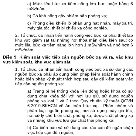
a) Mức liều bức xạ tiềm năng lớn hơn hoặc bằng 6
mSv/năm;
b) Có khả năng gây nhiễm bẩn phóng xạ;
c) Phòng điều khiển lò phản ứng hạt nhân, máy xạ trị,
máy gia tốc, thiết bị chiếu xạ công nghiệp.
2. Tổ chức, cá nhân tiến hành công việc bức xạ phải thiết lập
khu vực giám sát tại những nơi thỏa mãn điều kiện sau: có
mức liều bức xạ tiềm năng lớn hơn 1 mSv/năm và nhỏ hơn 6
mSv/năm.
Điều
9. Kiểm soát việc tiếp cận nguồn bức xạ và ra, vào khu
vực kiểm soát, khu vực giám sát
1. Tổ chức, cá nhân tiến hành công việc bức xạ sử dụng các
nguồn bức xạ phải áp dụng biện pháp kiểm soát hành chính
hoặc biện pháp kỹ thuật thích hợp sau đây để kiểm soát việc
tiếp cận nguồn phóng xạ:
a) Trang bị hệ thống khóa liên động hoặc khóa có sử
dụng chìa khóa đối với nơi lưu giữ, sử dụng nguồn
phóng xạ loại 1 và 2 theo Quy chuẩn kỹ thuật QCVN
6:2010-BKHCN về An toàn bức xạ - Phân nhóm và
phân loại nguồn phóng xạ; nơi sử dụng máy gia tốc;
nơi xử lý chế biến chất phóng xạ, dược chất phóng xạ
và những khu vực lưu giữ chất thải phóng xạ;
b) Có biển báo và sử dụng các rào cản để ngăn chặn
việc tiếp cận đến nguồn;