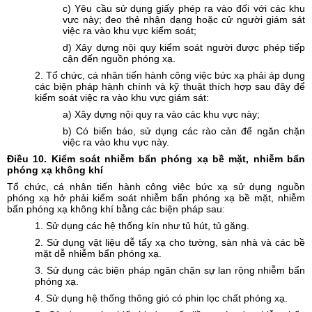
c) Yêu cầu sử dụng giấy phép ra vào đối với các khu
vực này; đeo thẻ nhận dạng hoặc cử người giám sát
việc ra vào khu vực kiểm soát;
d) Xây dựng nội quy kiểm soát người được phép tiếp
cận đến nguồn phóng xạ.
2. Tổ chức, cá nhân tiến hành công việc bức xạ phải áp dụng
các biện pháp hành chính và kỹ thuật thích hợp sau đây để
kiểm soát việc ra vào khu vực giám sát:
a) Xây dựng nội quy ra vào các khu vực này;
b) Có biển báo, sử dụng các rào cản để ngăn chặn
việc ra vào khu vực này.
Điều
10. Kiểm soát nhiễm bẩn phóng xạ bề mặt, nhiễm bẩn
phóng xạ không khí
Tổ chức, cá nhân tiến hành công việc bức xạ sử dụng nguồn
phóng xạ hở phải kiểm soát nhiễm bẩn phóng xạ bề mặt, nhiễm
bẩn phóng xạ không khí bằng các biện pháp sau:
1. Sử dụng các hệ thống kín như tủ hút, tủ găng.
2. Sử dụng vật liệu dễ tẩy xạ cho tường, sàn nhà và các bề
mặt dễ nhiễm bẩn phóng xạ.
3. Sử dụng các biện pháp ngăn chặn sự lan rộng nhiễm bẩn
phóng xạ.
4. Sử dụng hệ thống thông gió có phin lọc chất phóng xạ.