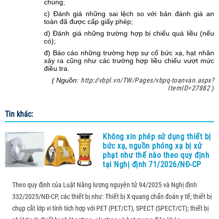
chúng;
c) Đánh giá những sai lệch so với bản đánh giá an
toàn đã được cấp giấy phép;
d) Đánh giá những trường hợp bị chiếu quá liều (nếu
có);
đ) Báo cáo những trường hợp sự cố bức xạ, hạt nhân
xảy ra cũng như các trường hợp liều chiếu vượt mức
điều tra.
( Nguồn:
http://vbpl.vn/TW/Pages/vbpq-toanvan.aspx?
ItemID=27882
)
Tin khác:
Không xin phép sử dụng thiết bị
bức xạ, nguồn phóng xạ bị xử
phạt như thế nào theo quy định
tại Nghị định 71/2026/NĐ-CP
Theo quy định của Luật Năng lượng nguyên tử 94/2025 và Nghị định
332/2025/NĐ-CP, các thiết bị như: Thiết bị X-quang chẩn đoán y tế; thiết bị
chụp cắt lớp vi tính tích hợp với PET (PET/CT), SPECT (SPECT/CT); thiết bị