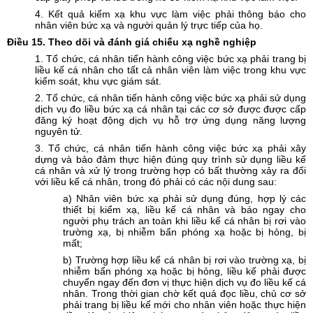
4. Kết quả kiểm xạ khu vực làm việc phải thông báo cho
nhân viên bức xạ và người quản lý trực tiếp của họ.
Điều
15. Theo dõi và đánh giá chiếu xạ nghề nghiệp
1. Tổ chức, cá nhân tiến hành công việc bức xạ phải trang bị
liều kế cá nhân cho tất cả nhân viên làm việc trong khu vực
kiểm soát, khu vực giám sát.
2. Tổ chức, cá nhân tiến hành công việc bức xạ phải sử dụng
dịch vụ đo liều bức xạ cá nhân tại các cơ sở được được cấp
đăng ký hoạt động dịch vụ hỗ trợ ứng dụng năng lượng
nguyên tử.
3. Tổ chức, cá nhân tiến hành công việc bức xạ phải xây
dựng và bảo đảm thực hiện đúng quy trình sử dụng liều kế
cá nhân và xử lý trong trường hợp có bất thường xảy ra đối
với liều kế cá nhân, trong đó phải có các nội dung sau:
a) Nhân viên bức xạ phải sử dụng đúng, hợp lý các
thiết bị kiểm xạ, liều kế cá nhân và báo ngay cho
người phụ trách an toàn khi liều kế cá nhân bị rơi vào
trường xạ, bị nhiễm bẩn phóng xạ hoặc bị hỏng, bị
mất;
b) Trường hợp liều kế cá nhân bị rơi vào trường xạ, bị
nhiễm bẩn phóng xạ hoặc bị hỏng, liều kế phải được
chuyển ngay đến đơn vị thực hiện dịch vụ đo liều kế cá
nhân. Trong thời gian chờ kết quả đọc liều, chủ cơ sở
phải trang bị liều kế mới cho nhân viên hoặc thực hiện