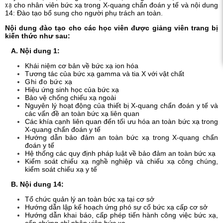
xạ
cho nhân viên bức xạ trong X-quang chẩn đoán y tế và nội dung
c xạ,
14: Đào tạo bổ sung cho người phụ trách an toàn.
Nội dung đào tạo cho các học viên được giảng viên trang bị
kiến thức như sau:
A.
Nội dung 1:
Khái niệm cơ bản về bức xạ ion hóa
Tương tác của bức xạ gamma và tia X với vật chất
Ghi đo bức xạ
Hiệu ứng sinh học của bức xạ
Bảo vệ chống chiếu xạ ngoài
Nguyên lý hoạt động của thiết bị X-quang chẩn đoán y tế và
các vấn đề an toàn bức xạ liên quan
Các khía cạnh liên quan đến tối ưu hóa an toàn bức xạ trong
X-quang chẩn đoán y tế
Hướng dẫn bảo đảm an toàn bức xạ trong X-quang chẩn
đoán y tế
Hệ thống các quy định pháp luật về bảo đảm an toàn bức xạ
Kiểm soát chiếu xạ nghề nghiệp và chiếu xạ công chúng,
kiểm soát chiếu xạ y tế
B.
Nội dung 14:
Tổ chức quản lý an toàn bức xạ tại cơ sở
Hướng dẫn lập kế hoạch ứng phó sự cố bức xạ cấp cơ sở
Hướng dẫn khai báo, cấp phép tiến hành công việc bức xạ,