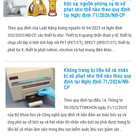
bức xạ, nguồn phóng xạ bị xử
phạt như thế nào theo quy định
tại Nghị định 71/2026/NĐ-CP
Theo quy định của Luật Năng lượng nguyên tử 94/2025 và Nghị định
332/2025/NĐ-CP, các thiết bị như: Thiết bị X-quang chẩn đoán y tế; thiết bị
chụp cắt lớp vi tính tích hợp với PET (PET/CT), SPECT (SPECT/CT); thiết bị
phát tia X; thiết bị phát nơtron, electron và hạt mang điện khác...
Không trang bị liều kế cá nhân
bị xử phạt như thế nào theo quy
định tại Nghị định 71/2026/NĐ-
CP
Theo quy định tại điều 14, Thông tư
59/2025/TT-BKHCN ngày 31/12/2025
của Bộ Khoa học và Công nghệ quy định về bảo đảm an toàn bức xạ và
ứng phó sự cố bức xạ và hạt nhân thì nhân viên bức xạ phải được trang bị
liều kế cá nhân làm việc trong khu vực kiểm soát, khu vực giám sát...