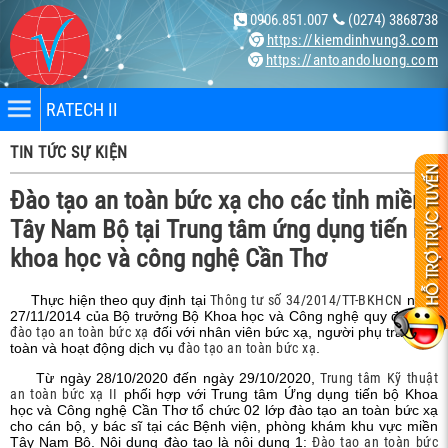
0906.851.007
(0274) 3868738
https://kiemdinhvung3.com
https://antoandoluong.com
RATECH II
TIN TỨC SỰ KIỆN
Đào tạo an toàn bức xạ cho các tỉnh miền
Tây Nam Bộ tại Trung tâm ứng dụng tiến bộ
khoa học và công nghệ Cần Thơ
nhân
Thực hiện theo quy định tại
Thông tư số 34/2014/TT-BKHCN
ngày
27/11/2014 của Bộ trưởng Bộ Khoa học và Công nghệ quy định về
bị
đào tạo an toàn bức xạ
đối với nhân viên bức xạ, người phụ trách an
toàn và hoạt động dịch vụ
đào tạo an toàn bức xạ
.
Từ ngày 28/10/2020 đến ngày 29/10/2020,
Trung tâm Kỹ thuật
an toàn bức xạ II
phối hợp với Trung tâm Ứng dụng tiến bộ Khoa
ng X-
học và Công nghệ Cần Thơ tổ chức 02 lớp đào tạo an toàn bức xạ
cho cán bộ, y bác sĩ tại các Bệnh viện, phòng khám khu vực miền
Tây Nam Bộ. Nội dung đào tạo là nội dung 1:
Đào tạo an toàn bức