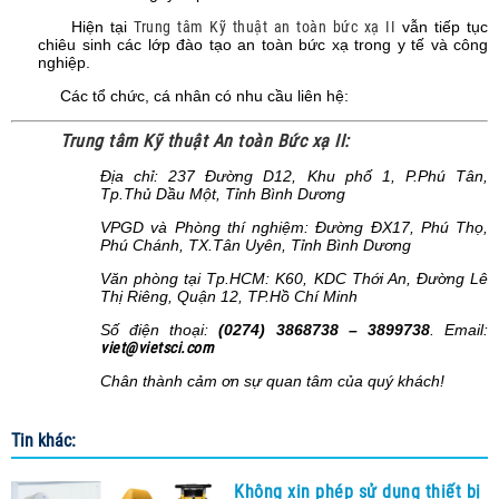
Hiện tại
Trung tâm Kỹ thuật an toàn bức xạ II
vẫn tiếp tục
chiêu sinh các lớp đào tạo an toàn bức xạ trong y tế và công
nghiệp.
Các tổ chức, cá nhân có nhu cầu liên hệ:
Trung tâm Kỹ thuật An toàn Bức xạ II:
Địa chỉ: 237 Đường D12, Khu phố 1, P.Phú Tân,
Tp.Thủ Dầu Một, Tỉnh Bình Dương
VPGD và Phòng thí nghiệm: Đường ĐX17, Phú Thọ,
Phú Chánh, TX.Tân Uyên, Tỉnh Bình Dương
Văn phòng tại Tp.HCM: K60, KDC Thới An, Đường Lê
Thị Riêng, Quận 12, TP.Hồ Chí Minh
Số điện thoại:
(0274) 3868738 – 3899738
. Email:
viet@vietsci.com
Chân thành cảm ơn sự quan tâm của quý khách!
Tin khác:
Không xin phép sử dụng thiết bị