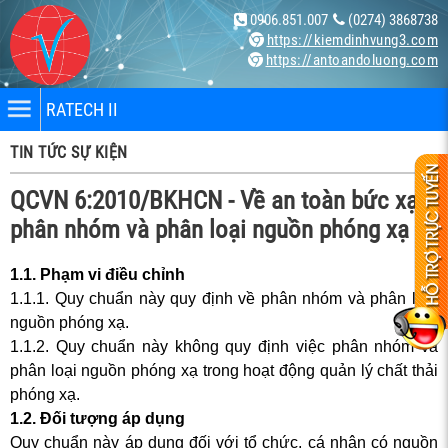
0906.851.007
(0274) 3868738
https://kiemdinhvung3.com
https://antoandoluong.com
RATECH II
TIN TỨC SỰ KIỆN
QCVN 6:2010/BKHCN - Về an toàn bức xạ -
phân nhóm và phân loại nguồn phóng xạ
1.1. Phạm vi điều chỉnh
nhân
1.1.1. Quy chuẩn này quy định về phân nhóm và phân loại
nguồn phóng xạ.
bị
1.1.2. Quy chuẩn này không quy định việc phân nhóm và
phân loại nguồn phóng xạ trong hoạt động quản lý chất thải
phóng xạ.
ng X-
1.2. Đối tượng áp dụng
Quy chuẩn này áp dụng đối với tổ chức, cá nhân có nguồn