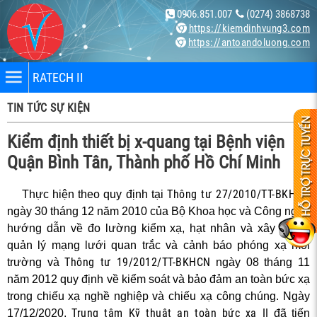
0906.851.007
(0274) 3868738
https://kiemdinhvung3.com
https://antoandoluong.com
RATECH II
TIN TỨC SỰ KIỆN
Kiểm định thiết bị x-quang tại Bệnh viện
Quận Bình Tân, Thành phố Hồ Chí Minh
Thông tư 27/2010/TT-BKHCN
Thực hiện theo quy định tại
nhân
ngày 30 tháng 12 năm 2010 của Bộ Khoa học và Công nghệ
hướng dẫn về đo lường kiểm xạ, hạt nhân và xây dựng,
bị
quản lý mạng lưới quan trắc và cảnh báo phóng xạ môi
Thông tư 19/2012/TT-BKHCN
trường và
ngày 08 tháng 11
năm 2012 quy định về kiểm soát và bảo đảm an toàn bức xạ
ng X-
trong chiếu xạ nghề nghiệp và chiếu xạ công chúng. Ngày
Trung tâm Kỹ thuật an toàn bức xạ II
17/12/2020,
đã tiến