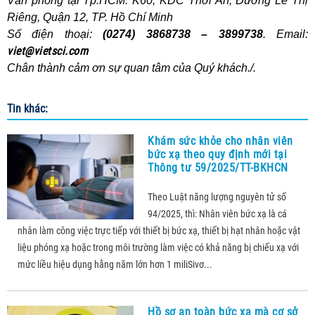
Văn phòng tại Tp.HCM: K60, KDC Thới An, Đường Lê Thị
Riêng, Quận 12, TP. Hồ Chí Minh
Số điện thoại:
(0274) 3868738 – 3899738
. Email:
viet@vietsci.com
Chân thành cảm ơn sự quan tâm của Quý khách./.
Tin khác:
Khám sức khỏe cho nhân viên
bức xạ theo quy định mới tại
Thông tư 59/2025/TT-BKHCN
Theo Luật năng lượng nguyên tử số
94/2025, thì: Nhân viên bức xạ là cá
nhân làm công việc trực tiếp với thiết bị bức xạ, thiết bị hạt nhân hoặc vật
liệu phóng xạ hoặc trong môi trường làm việc có khả năng bị chiếu xạ với
mức liều hiệu dụng hằng năm lớn hơn 1 miliSivơ...
Hồ sơ an toàn bức xạ mà cơ sở