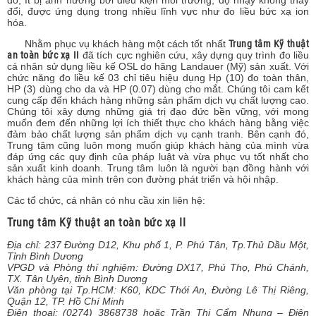
đo, ít bị ảnh hưởng bởi điều kiện môi trường, độ nhạy không thay
đổi, được ứng dụng trong nhiều lĩnh vực như đo liều bức xạ ion
hóa.
Nhằm phục vụ khách hàng một cách tốt nhất
Trung tâm Kỹ thuật
an toàn bức xạ II
đã tích cực nghiên cứu, x
ây dựng quy trình đo liều
cá nhân sử dụng liều kế OSL do hãng Landauer (Mỹ) sản xuất. Với
chức năng đo liều kế 03 chỉ tiêu hiệu dụng Hp (10) đo toàn thân,
HP (3) dùng cho da và HP (0.07) dùng cho mắt. Chúng tôi cam kết
cung cấp đến khách hàng những sản phẩm dịch vụ chất lượng cao.
Chúng tôi xây dựng những giá trị đạo đức bền vững, với mong
muốn đem đến những lợi ích thiết thực cho khách hàng bằng việc
đảm bảo chất lượng sản phẩm dịch vụ cạnh tranh. Bên cạnh đó,
Trung tâm cũng luôn mong muốn giúp khách hàng của mình vừa
đáp ứng các quy định của pháp luật và vừa phục vụ tốt nhất cho
sản xuất kinh doanh. Trung tâm luôn là người bạn đồng hành với
khách hàng của mình trên con đường phát triển và hội nhập.
Các tổ chức, cá nhân có nhu cầu xin liên hệ:
Trung tâm Kỹ thuật an toàn bức xạ II
Địa chỉ: 237 Đường D12, Khu phố 1, P. Phú Tân, Tp.Thủ Dầu Một,
Tỉnh Bình Dương
VPGD và Phòng thí nghiệm: Đường DX17, Phú Thọ, Phú Chánh,
TX. Tân Uyên, tỉnh Bình Dương
Văn phòng tại Tp.HCM: K60, KDC Thới An, Đường Lê Thị Riêng,
Quận 12, TP. Hồ Chí Minh
Điện thoại: (0274) 3868738 hoặc Trần Thị Cẩm Nhung – Điện