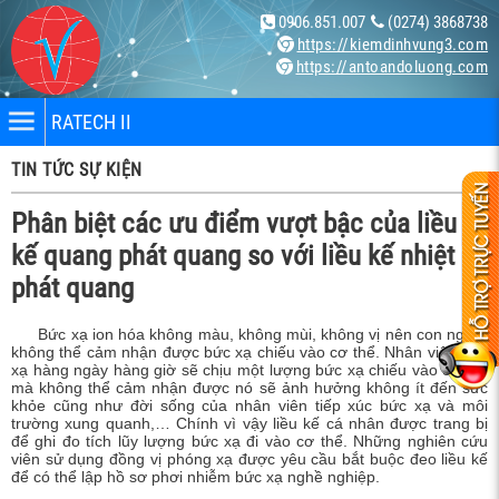
0906.851.007
(0274) 3868738
https://kiemdinhvung3.com
https://antoandoluong.com
RATECH II
TIN TỨC SỰ KIỆN
Phân biệt các ưu điểm vượt bậc của liều
kế quang phát quang so với liều kế nhiệt
phát quang
nhân
Bức xạ ion hóa không màu, không mùi, không vị nên con người
không thể cảm nhận được bức xạ chiếu vào cơ thể. Nhân viên bức
bị
xạ hàng ngày hàng giờ sẽ chịu một lượng bức xạ chiếu vào cơ thể
mà không thể cảm nhận được nó sẽ ảnh hưởng không ít đến sức
khỏe cũng như đời sống của nhân viên tiếp xúc bức xạ và môi
trường xung quanh,… Chính vì vậy liều kế cá nhân được trang bị
ng X-
để ghi đo tích lũy lượng bức xạ đi vào cơ thể.
Những nghiên cứu
viên sử dụng đồng vị phóng xạ được yêu cầu bắt buộc đeo liều kế
để có thể lập hồ sơ phơi nhiễm bức xạ nghề nghiệp.