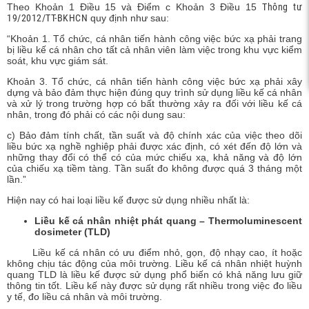
Theo Khoản 1 Điều 15 và Điểm c Khoản 3 Điều 15
Thông tư
c xạ,
19/2012/TT-BKHCN
quy định như sau:
“Khoản 1. Tổ chức, cá nhân tiến hành công việc bức xạ phải trang
bị liều kế cá nhân cho tất cả nhân viên làm việc trong khu vực kiểm
soát, khu vực giám sát.
Khoản 3. Tổ chức, cá nhân tiến hành công việc bức xạ phải xây
dựng và bảo đảm thực hiện đúng quy trình sử dụng liều kế cá nhân
và xử lý trong trường hợp có bất thường xảy ra đối với liều kế cá
nhân, trong đó phải có các nội dung sau:
c) Bảo đảm tính chất, tần suất và độ chính xác của việc theo dõi
liều bức xạ nghề nghiệp phải được xác định, có xét đến độ lớn và
những thay đổi có thể có của mức chiếu xạ, khả năng và độ lớn
của chiếu xạ tiềm tàng. Tần suất đo không được quá 3 tháng một
lần.”
Hiện nay có hai loại liều kế được sử dụng nhiều nhất là:
Liều kế cá nhân nhiệt phát quang – Thermoluminescent
dosimeter (TLD)
Liều kế cá nhân có ưu điểm nhỏ, gọn, độ nhạy cao, ít hoặc
không chịu tác động của môi trường. Liều kế cá nhân nhiệt huỳnh
quang TLD là liều kế được sử dụng phổ biến có khả năng lưu giữ
thông tin tốt. Liều kế này được sử dụng rất nhiều trong việc đo liều
y tế, đo liều cá nhân và môi trường.