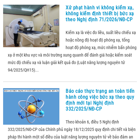
Xử phạt hành vi không kiểm xạ,
không kiểm định thiết bị bức xạ
theo Nghị định 71/2026/NĐ-CP
Kiểm xạ là việc đo liều, suất liều chiếu xạ
hoặc nồng độ hoạt độ phóng xạ, tổng
hoạt độ phóng xạ, mức nhiễm bẩn phóng
xạ ở một khu vực và môi trường xung quanh để đánh giá hoặc kiểm soát
mức độ chiếu xạ và luận giải kết quả đo (Luật năng lượng nguyên tử
94/2025/QH15)...
Báo cáo thực trạng an toàn tiến
hành công việc bức xạ theo quy
định mới tại Nghị định
332/2025/NĐ-CP
Theo khoản 6, điều 5 Nghị định
332/2025/NĐ-CP của Chính phủ ngày 18/12/2025 quy định chi tiết và biện
pháp thi hành một số điều của luật năng lượng nguyên tử về bảo đảm an