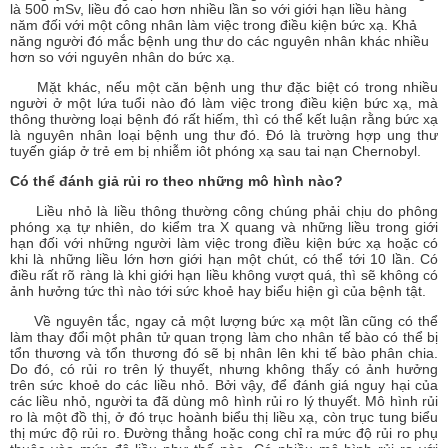
là 500 mSv, liều đó cao hơn nhiều lần so với giới hạn liều hàng
năm đối với một công nhân làm việc trong điều kiện bức xạ. Khả
năng người đó mắc bệnh ung thư do các nguyên nhân khác nhiều
hơn so với nguyên nhân do bức xạ.
Mặt khác, nếu một căn bệnh ung thư đặc biệt có trong nhiều
người ở một lứa tuổi nào đó làm việc trong điều kiện bức xạ, mà
thông thường loại bệnh đó rất hiếm, thì có thể kết luận rằng bức xạ
là nguyên nhân loại bệnh ung thư đó. Đó là trường hợp ung thư
tuyến giáp ở trẻ em bị nhiễm iôt phóng xạ sau tai nạn Chernobyl.
Có thể đánh giả rủi ro theo những mô hình nào?
Liều nhỏ là liều thông thường công chúng phải chịu do phông
phóng xạ tự nhiên, do kiểm tra X quang và những liều trong giới
hạn đối với những người làm việc trong điều kiện bức xạ hoặc có
khi là những liều lớn hơn giới hạn một chút, có thể tới 10 lần. Có
điều rất rõ ràng là khi giới hạn liều không vượt quá, thì sẽ không có
ảnh hưởng tức thì nào tới sức khoẻ hay biểu hiện gì của bệnh tật.
Về nguyên tắc, ngay cả một lượng bức xạ một lần cũng có thể
làm thay đổi một phân tử quan trọng làm cho nhân tế bào có thể bị
tổn thương và tổn thương đó sẽ bị nhân lên khi tế bào phân chia.
Do đó, có rủi ro trên lý thuyết, nhưng không thấy có ảnh hưởng
trên sức khoẻ do các liều nhỏ. Bởi vậy, để đánh giá nguy hại của
các liều nhỏ, người ta đã dùng mô hình rủi ro lý thuyết. Mô hình rủi
ro là một đồ thị, ở đó trục hoành biểu thị liều xạ, còn trục tung biểu
thị mức độ rủi ro. Đường thẳng hoặc cong chỉ ra mức độ rủi ro phụ