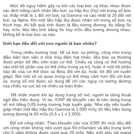
Mức độ nguy hiểm gây ra bởi các loại bức xạ khác nhau được
xác định bằng cách nhân liều bức xạ hấp thu (Gy) với trọng số bức
xạ, thấp nhất là 1 đối với bức xạ Gamma và cao nhất là 20 đối với
bức xạ Alpha. Khi một liều hấp thụ được nhân với trọng số bức xạ
thích hợp, thì kết quả tính được là liều tương đương, đo bằng Sv
hay mSv. Mọi liều tính bằng Sv hay mSv đều tương đương nhau,
không kể là loại bức xạ nào.
Giới hạn liều đối với con người là bao nhiêu?
Trong nhiều trường hợp, kể cả bức xạ phông, cũng như trong
điều kiện làm việc ở nhà máy điện hạt nhân, liều bức xạ thường
được phân bố đều trên toàn cơ thể. Chiếu xạ cũng có thể hướng
vào một bộ phận của cơ thể (như trong xạ trị), hoặc ở một bộ phận
nào đó của cơ thể (bức xạ Beta đối với da, hoặc Iôt đối với tuyến
giáp). Bởi một số cơ quan trong cơ thể nhạy cảm hơn đối với bức
xạ, trọng số mô được sử dụng để chỉ các nguy cơ tương đương
của chiếu xạ cục bộ và chiếu xạ toàn thân.
Để nhấn mạnh khi áp dụng trọng số mô, người ta dùng thuật
ngữ liều hiệu dụng. Ví dụ: ICRP đã khuyến cáo là nên dùng trọng
số mô bằng 0,05 trong trường hợp tuyến giáp. Như vậy nếu tuyến
giáp nhận một liều hấp thu Gamma là 1.000 mGy thì liều hiệu dụng
tương đương là 50 mSv (0,5 x 1 x 1.000).
Đối với công nhân:
Theo khuyến cáo của ICRP, thì mức liều đối
với công nhân không nên vượt quá 50 mSv/năm và liều trung bình
cho 5 năm không được vượt quá 20 mSv. Nếu một phụ nữ mang