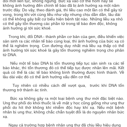
đổi mới liên tục, không ngừng. Bức xạ vào cơ thể hôm nay sẽ
không ảnh hưởng đến chính tế bào đã bị ảnh hưởng xạ một năm
trước đây. Do vậy, theo đánh giá, thì liều cao một lần có thể gây tử
vong, trong khi với cùng liều như vậy nhưng chịu dần dần, lâu dài
có thể không gây bất cứ biểu hiện bệnh tật nào. Những liều xạ nhỏ
có thể gây tổn thương các phần tử trong tế bào đơn độc, không
ảnh hưởng gì tới sức khoẻ.
Trong khi, đối DNA - thành phần cơ bản của gen, điều khiển việc
sản sinh ra các nhân tế bào cùng loại, thì ảnh hưởng của bức xạ có
thể là nghiêm trọng. Con đường duy nhất mà liều xạ thấp có thể
ảnh hưởng tới sức khoẻ là gây tổn thương nghiêm trọng cho phân
tử DNA.
Nếu một tế bào DNA bị tổn thương tiếp tục sản sinh ra các tế
bào khác, thì tổn thương đó có thể tiếp tục được nhân lên mãi. Kết
quả có thể là các tế bào không bình thường được hình thành. Về
lâu dài việc đó có thể ảnh hưởng xấu đến cơ thể.
Tuy nhiên có nhiều cách để vượt qua, trước khi DNA tổn
thương trở thành ác tính.
Bức xạ không gây ra một loại bệnh ung thư mới đặc biệt nào.
Ung thư phổi do khói thuốc lá về mặt y học cũng giống như ung thư
phổi do hít thở không khí nhiễm độc hay khí xạ. Nếu một bệnh
nhân bị ung thư, không chắc chắn tuyệt đối là do nguyên nhân bức
xạ.
Ngay cả trường hợp bệnh nhân ung thư đã chịu liều hiệu dụng