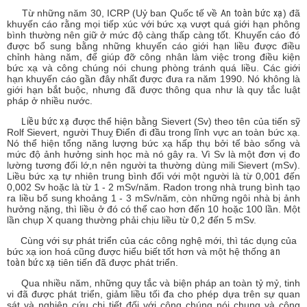
Từ những năm 30, ICRP (Uỷ ban Quốc tế về
An toàn bức xạ
) đã
khuyến cáo rằng mọi tiếp xúc với bức xạ vượt quá giới hạn phông
bình thường nên giữ ở mức độ càng thấp càng tốt. Khuyến cáo đó
được bổ sung bằng những khuyến cáo giới hạn liều được điều
chỉnh hàng năm, để giúp đỡ công nhân làm việc trong điều kiện
bức xạ và công chúng nói chung phòng tránh quá liều. Các giới
hạn khuyến cáo gần đây nhất được đưa ra năm 1990. Nó không là
giới hạn bắt buộc, nhưng đã được thông qua như là quy tắc luật
pháp ở nhiều nước.
Liều bức xạ
được thể hiện bằng Sievert (Sv) theo tên của tiến sỹ
Rolf Sievert, người Thuỵ Điển đi đầu trong lĩnh vực an toàn bức xạ.
Nó thể hiện tổng năng lượng bức xạ hấp thụ bởi tế bào sống và
mức độ ảnh hưởng sinh học mà nó gây ra. Vì Sv là một đơn vị đo
lường tương đối lớ,n nên người ta thường dùng mili Sievert (mSv).
Liều bức xạ tự nhiên trung bình đối với một người là từ 0,001 đến
0,002 Sv hoặc là từ 1 - 2 mSv/năm. Radon trong nhà trung bình tạo
ra liều bổ sung khoảng 1 - 3 mSv/năm, còn những ngôi nhà bị ảnh
hưởng nặng, thì liều ở đó có thể cao hơn đến 10 hoặc 100 lần. Một
lần chụp X quang thường phải chịu liều từ 0,2 đến 5 mSv.
Cùng với sự phát triển của các công nghệ mới, thì tác dụng của
bức xạ ion hoá cũng được hiểu biết tốt hơn và một hệ thống
an
toàn bức xạ
tiên tiến đã được phát triển.
Qua nhiều năm, những quy tắc và biện pháp an toàn tỷ mỷ, tinh
vi đã được phát triển, giảm liều tối đa cho phép dựa trên sự quan
sát và nghiên cứu chi tiết đối với công chúng nói chung và công