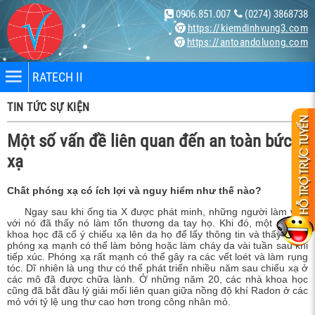
0906.851.007
(0274) 3868738
https://kiemdinhvung3.com
https://antoandoluong.com
RATECH II
TIN TỨC SỰ KIỆN
Một số vấn đề liên quan đến an toàn bức
xạ
Chất phóng xạ có ích lợi và nguy hiểm như thế nào?
nhân
Ngay sau khi ống tia X được phát minh, những người làm việc
với nó đã thấy nó làm tổn thương da tay họ. Khi đó, một số nhà
bị
khoa học đã cố ý chiếu xạ lên da họ để lấy thông tin và thấy rằng,
phóng xạ mạnh có thể làm bỏng hoặc làm cháy da vài tuần sau khi
tiếp xúc. Phóng xạ rất mạnh có thể gây ra các vết loét và làm rụng
tóc. Dĩ nhiên là ung thư có thể phát triển nhiều năm sau chiếu xạ ở
ng X-
các mô đã được chữa lành. Ở những năm 20, các nhà khoa học
cũng đã bắt đầu lý giải mối liên quan giữa nồng độ khí Radon ở các
mỏ với tỷ lệ ung thư cao hơn trong công nhân mỏ.