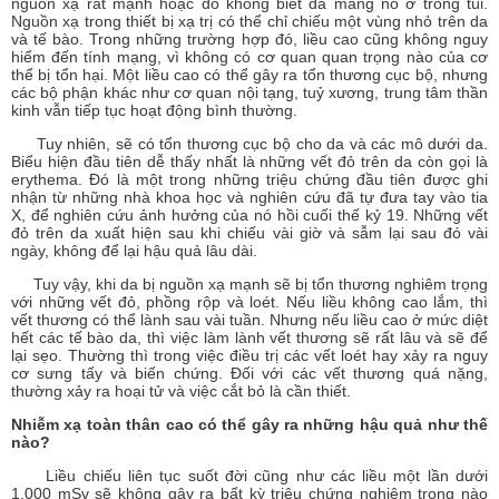
nguồn xạ rất mạnh hoặc do không biết đã mang nó ở trong túi.
Nguồn xạ trong thiết bị xạ trị có thể chỉ chiếu một vùng nhỏ trên da
và tế bào. Trong những trường hợp đó, liều cao cũng không nguy
hiểm đến tính mạng, vì không có cơ quan quan trọng nào của cơ
thể bị tổn hại. Một liều cao có thể gây ra tổn thương cục bộ, nhưng
các bộ phận khác như cơ quan nội tạng, tuỷ xương, trung tâm thần
kinh vẫn tiếp tục hoạt động bình thường.
Tuy nhiên, sẽ có tổn thương cục bộ cho da và các mô dưới da.
Biểu hiện đầu tiên dễ thấy nhất là những vết đỏ trên da còn gọi là
erythema. Đó là một trong những triệu chứng đầu tiên được ghi
nhận từ những nhà khoa học và nghiên cứu đã tự đưa tay vào tia
X, để nghiên cứu ảnh hưởng của nó hồi cuối thế kỷ 19. Những vết
đỏ trên da xuất hiện sau khi chiếu vài giờ và sẫm lại sau đó vài
ngày, không để lại hậu quả lâu dài.
Tuy vậy, khi da bị nguồn xạ mạnh sẽ bị tổn thương nghiêm trọng
với những vết đỏ, phồng rộp và loét. Nếu liều không cao lắm, thì
vết thương có thể lành sau vài tuần. Nhưng nếu liều cao ở mức diệt
hết các tế bào da, thì việc làm lành vết thương sẽ rất lâu và sẽ để
lại sẹo. Thường thì trong việc điều trị các vết loét hay xảy ra nguy
cơ sưng tấy và biến chứng. Đối với các vết thương quá nặng,
thường xảy ra hoại tử và việc cắt bỏ là cần thiết.
Nhiễm xạ toàn thân cao có thể gây ra những hậu quả như thế
nào?
Liều chiếu liên tục suốt đời cũng như các liều một lần dưới
1.000 mSv sẽ không gây ra bất kỳ triệu chứng nghiêm trọng nào