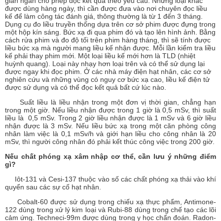
gian ngắn cho phép đọc kết quả theo yêu cầu. Những loại khác
được dùng hàng ngày, thì cần được đưa vào nơi chuyên đọc liều
kế để làm công tác đánh giá, thông thường là từ 1 đến 3 tháng.
Dụng cụ đo liều truyền thống dựa trên cơ sở phim được đựng trong
một hộp kín sáng. Bức xạ đi qua phim đó và tạo lên hình ảnh. Bằng
cách rửa phim và đo độ tối trên phim hàng tháng, thì sẽ tính được
liều bức xạ mà người mang liều kế nhận được. Mỗi lần kiểm tra liều
kế phải thay phim mới. Một loại liều kế mới hơn là TLD (nhiệt
huỳnh quang). Loại này nhạy hơn loại trên và có thể sử dụng lại
được ngay khi đọc phim. Ở các nhà máy điện hạt nhân, các cơ sở
nghiên cứu và những vùng có nguy cơ bức xạ cao, liều kế điện tử
được sử dụng và có thể đọc kết quả bất cứ lúc nào.
Suất liều là liều nhận trong một đơn vị thời gian, chẳng hạn
trong một giờ. Nếu liều nhận được trong 1 giờ là 0,5 mSv, thì suất
liều là 0,5 mSv. Trong 2 giờ liều nhận được là 1 mSv và 6 giờ liều
nhận được là 3 mSv. Nếu liều bức xạ trong một căn phòng công
nhân làm việc là 0,1 mSv/h và giới hạn liều cho công nhân là 20
mSv, thì người công nhân đó phải kết thúc công việc trong 200 giờ.
Nếu chất phóng xạ xâm nhập cơ thể, cần lưu ý những điểm
gì?
Iôt-131 và Cesi-137 thuộc vào số các chất phóng xạ thải vào khí
quyển sau các sự cố hạt nhân.
Cobalt-60 được sử dụng trong chiếu xạ thực phẩm, Antimone-
122 dùng trong xử lý kim loại và Rubi-88 dùng trong chế tạo các lõi
cảm ứng. Techneci-99m được dùng trong y học chẩn đoán. Radon-