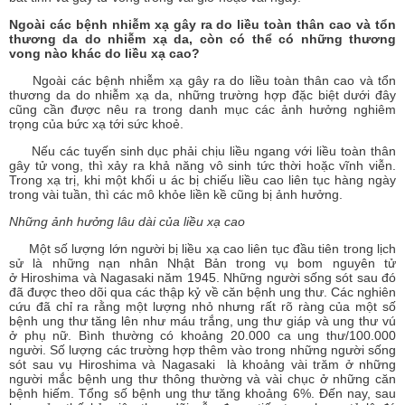
Ngoài các bệnh nhiễm xạ gây ra do liều toàn thân cao và tổn
thương da do nhiễm xạ da, còn có thể có những thương
vong nào khác do liều xạ cao?
Ngoài các bệnh nhiễm xạ gây ra do liều toàn thân cao và tổn
thương da do nhiễm xạ da, những trường hợp đặc biệt dưới đây
cũng cần được nêu ra trong danh mục các ảnh hưởng nghiêm
trọng của bức xạ tới sức khoẻ.
Nếu các tuyến sinh dục phải chịu liều ngang với liều toàn thân
gây tử vong, thì xảy ra khả năng vô sinh tức thời hoặc vĩnh viễn.
Trong xạ trị, khi một khối u ác bị chiếu liều cao liên tục hàng ngày
trong vài tuần, thì các mô khỏe liền kề cũng bị ảnh hưởng.
Những ảnh hưởng lâu dài của liều xạ cao
Một số lượng lớn người bị liều xạ cao liên tục đầu tiên trong lịch
sử là những nạn nhân Nhật Bản trong vụ bom nguyên tử
ở Hiroshima và Nagasaki năm 1945. Những người sống sót sau đó
đã được theo dõi qua các thập kỷ về căn bệnh ung thư. Các nghiên
cứu đã chỉ ra rằng một lượng nhỏ nhưng rất rõ ràng của một số
bệnh ung thư tăng lên như máu trắng, ung thư giáp và ung thư vú
ở phụ nữ. Bình thường có khoảng 20.000 ca ung thư/100.000
người. Số lượng các trường hợp thêm vào trong những người sống
sót sau vụ Hiroshima và Nagasaki là khoảng vài trăm ở những
người mắc bệnh ung thư thông thường và vài chục ở những căn
bệnh hiếm. Tổng số bệnh ung thư tăng khoảng 6%. Đến nay, sau