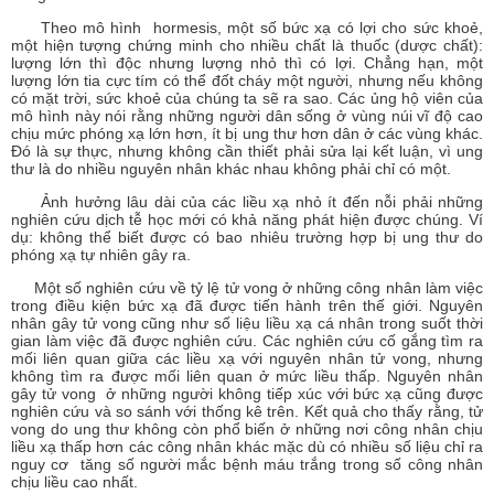
Theo mô hình hormesis, một số bức xạ có lợi cho sức khoẻ,
một hiện tượng chứng minh cho nhiều chất là thuốc (dược chất):
lượng lớn thì độc nhưng lượng nhỏ thì có lợi. Chẳng hạn, một
lượng lớn tia cực tím có thể đốt cháy một người, nhưng nếu không
có mặt trời, sức khoẻ của chúng ta sẽ ra sao. Các ủng hộ viên của
mô hình này nói rằng những người dân sống ở vùng núi vĩ độ cao
chịu mức phóng xạ lớn hơn, ít bị ung thư hơn dân ở các vùng khác.
Đó là sự thực, nhưng không cần thiết phải sửa lại kết luận, vì ung
thư là do nhiều nguyên nhân khác nhau không phải chỉ có một.
Ảnh hưởng lâu dài của các liều xạ nhỏ ít đến nỗi phải những
nghiên cứu dịch tễ học mới có khả năng phát hiện được chúng. Ví
dụ: không thể biết được có bao nhiêu trường hợp bị ung thư do
phóng xạ tự nhiên gây ra.
Một số nghiên cứu về tỷ lệ tử vong ở những công nhân làm việc
trong điều kiện bức xạ đã được tiến hành trên thế giới. Nguyên
nhân gây tử vong cũng như số liệu liều xạ cá nhân trong suốt thời
gian làm việc đã được nghiên cứu. Các nghiên cứu cố gắng tìm ra
mối liên quan giữa các liều xạ với nguyên nhân tử vong, nhưng
không tìm ra được mối liên quan ở mức liều thấp. Nguyên nhân
gây tử vong ở những người không tiếp xúc với bức xạ cũng được
nghiên cứu và so sánh với thống kê trên. Kết quả cho thấy rằng, tử
vong do ung thư không còn phổ biến ở những nơi công nhân chịu
liều xạ thấp hơn các công nhân khác mặc dù có nhiều số liệu chỉ ra
nguy cơ tăng số người mắc bệnh máu trắng trong số công nhân
chịu liều cao nhất.