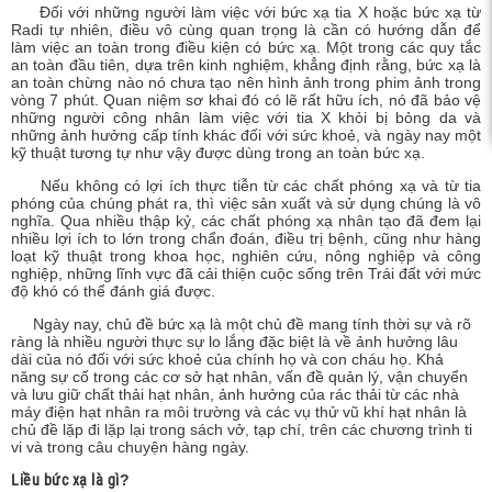
Đối với những người làm việc với bức xạ tia X hoặc bức xạ từ
c xạ,
Radi tự nhiên, điều vô cùng quan trọng là cần có hướng dẫn để
làm việc an toàn trong điều kiện có bức xạ. Một trong các quy tắc
an toàn đầu tiên, dựa trên kinh nghiệm, khẳng định rằng, bức xạ là
an toàn chừng nào nó chưa tạo nên hình ảnh trong phim ảnh trong
vòng 7 phút. Quan niệm sơ khai đó có lẽ rất hữu ích, nó đã bảo vệ
những người công nhân làm việc với tia X khỏi bị bỏng da và
những ảnh hưởng cấp tính khác đối với sức khoẻ, và ngày nay một
kỹ thuật tương tự như vậy được dùng trong an toàn bức xạ.
Nếu không có lợi ích thực tiễn từ các chất phóng xạ và từ tia
phóng của chúng phát ra, thì việc sản xuất và sử dụng chúng là vô
nghĩa. Qua nhiều thập kỷ, các chất phóng xạ nhân tạo đã đem lại
nhiều lợi ích to lớn trong chẩn đoán, điều trị bệnh, cũng như hàng
loạt kỹ thuật trong khoa học, nghiên cứu, nông nghiệp và công
nghiệp, những lĩnh vực đã cải thiện cuộc sống trên Trái đất với mức
độ khó có thể đánh giá được.
Ngày nay, chủ đề bức xạ là một chủ đề mang tính thời sự và rõ
ràng là nhiều người thực sự lo lắng đặc biệt là về ảnh hưởng lâu
dài của nó đối với sức khoẻ của chính họ và con cháu họ. Khả
năng sự cố trong các cơ sở hạt nhân, vấn đề quản lý, vận chuyển
và lưu giữ chất thải hạt nhân, ảnh hưởng của rác thải từ các nhà
máy điện hạt nhân ra môi trường và các vụ thử vũ khí hạt nhân là
chủ đề lặp đi lặp lại trong sách vở, tạp chí, trên các chương trình ti
vi và trong câu chuyện hàng ngày.
Liều bức xạ là gì
?