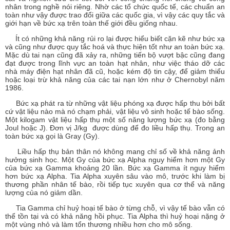
nhân trong nghề nói riêng. Nhờ các tổ chức quốc tế, các chuẩn an
toàn như vậy được trao đổi giữa các quốc gia, vì vậy các quy tắc và
giới hạn về bức xạ trên toàn thế giới đều giống nhau.
Ít có những khả năng rủi ro lại được hiểu biết cặn kẽ như bức xạ
và cũng như được quy tắc hoá và thực hiện tốt như an toàn bức xạ.
Mặc dù tai nạn cũng đã xảy ra, những tiến bộ vượt bậc cũng đang
đạt được trong lĩnh vực an toàn hạt nhân, như việc tháo dỡ các
nhà máy điện hạt nhân đã cũ, hoặc kém độ tin cậy, để giảm thiểu
hoặc loại trừ khả năng của các tai nạn lớn như ở Chernobyl năm
1986.
Bức xạ phát ra từ những vật liệu phóng xạ được hấp thu bởi bất
cứ vật liệu nào mà nó chạm phải, vật liệu vô sinh hoặc tế bào sống.
Một kilogam vật liệu hấp thụ một số năng lượng bức xạ (đo bằng
Joul hoặc J). Đơn vị J/kg được dùng để đo liều hấp thụ. Trong an
toàn bức xạ gọi là Gray (Gy).
Liều hấp thụ bản thân nó không mang chỉ số về khả năng ảnh
hưởng sinh học. Một Gy của bức xạ Alpha nguy hiểm hơn một Gy
của bức xạ Gamma khoảng 20 lần. Bức xạ Gamma ít nguy hiểm
hơn bức xạ Alpha. Tia Alpha xuyên sâu vào mô, trước khi làm bị
thương phần nhân tế bào, rồi tiếp tục xuyên qua cơ thể và năng
lượng của nó giảm dần.
Tia Gamma chỉ huỷ hoại tế bào ở từng chỗ, vì vậy tế bào vẫn có
thể tồn tại và có khả năng hồi phục. Tia Alpha thì huỷ hoại nặng ở
một vùng nhỏ và làm tổn thương nhiều hơn cho mô sống.