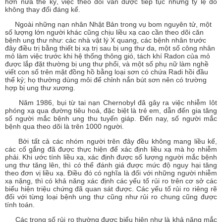
hơn nửa thế kỷ, việc theo dõi vẫn được tiếp tục nhưng tỷ lệ đó
không thay đổi đáng kể.
Ngoài những nạn nhân Nhật Bản trong vụ bom nguyên tử, một
số lượng lớn người khác cũng chịu liều xạ cao cần theo dõi căn
bệnh ung thư như: các nhà vật lý X quang, các bệnh nhân trước
đây điều trị bằng thiết bị xạ trị sau bị ung thư da, một số công nhân
mỏ làm việc trước khi hệ thống thông gió, tách khí Radon của mỏ
được lắp đặt thường bị ung thư phổi, và một số phụ nữ làm nghề
viết con số trên mặt đồng hồ bằng loại sơn có chứa Radi hồi đầu
thế kỷ; họ thường dùng môi để chỉnh nắn bút sơn nên có trường
hợp bị ung thư xương.
Năm 1986, bụi từ tai nạn Chernobyl đã gây ra việc nhiễm Iôt
phóng xạ qua đường tiêu hoá, đặc biệt là trẻ em, dẫn đến gia tăng
số người mắc bệnh ung thu tuyến giáp. Đến nay, số người mắc
bệnh qua theo dõi là trên 1000 người.
Bởi tất cả các nhóm người trên đây đều không mang liều kế,
các cố gắng đã được thực hiện để xác định liều xạ mà họ nhiễm
phải. Khi ước tính liều xạ, xác định được số lượng người mắc bệnh
ung thư tăng lên, thì có thể đánh giá được mức độ nguy hại tăng
theo đơn vị liều xạ. Điều đó có nghĩa là đối với những người nhiễm
xạ nặng, thì có khả năng xác định các yếu tố rủi ro trên cơ sở các
biểu hiện triệu chứng đã quan sát được. Các yếu tố rủi ro riêng rẽ
đối với từng loại bệnh ung thư cũng như rủi ro chung cũng được
tính toán.
Các trọng số rủi ro thường được biểu hiện như là khả năng mắc