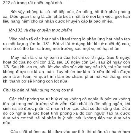
222 có trong rất nhiều ngôi nhà.
Bởi vậy, chúng ta có thể tiếp xúc, ăn uống, hít thở phải phóng
xạ. Điều quan trọng là cần phải biết, nhất là ở nơi làm việc, giới hạn
liều hàng năm cho cá nhân được khuyến cáo là bao nhiêu.
Iôt-131 và dây chuyền thực phẩm
Việc phân rã các hạt nhân Urani trong lò phản ứng hạt nhân tạo
ra một lượng lớn Iot-131. Bởi vì Iôt ở dạng khí khi ở nhiệt độ cao,
nên nó có thể lan ra trong môi trường sau một vụ nổ hạt nhân.
May mắn là chu kỳ bán rã của Iôt chỉ có 8 ngày. Sau 8 ngày,
hoạt độ của nó chỉ còn 1/2, sau 16 ngày còn 1/4, sau 24 ngày còn
1/8. Sau khi lan ra, nếu Iôt vào sữa súc vật hay trâu bò, thì sữa tươi
không được coi là an toàn. Tuy nhiên bơ làm từ sữa đó vẫn được
xem là an toàn, vì quá trình làm bơ chậm, phải mất vài tháng, nên
khi thành bơ sẽ không còn Iot nữa.
Chu
kỳ bán rã hiệu dụng trong cơ thể
Các chất phóng xạ tự huỷ cũng không có nghĩa là bức xạ không
tồn tại trong môi trường vĩnh viễn. Các chất có đời sống ngắn, khi
sinh ra, sẽ được phân rã nhanh hơn các chất có đời sống dài. Điều
đó có nghĩa là các hoạt tính phóng xạ do con người tạo ra được
đưa vào cơ thể sẽ bị phân huỷ hết, nếu không tiếp tục đưa vào
nữa.
Các chất phóng xạ khi đưa vào cơ thể, thì phân rã nhanh hơn