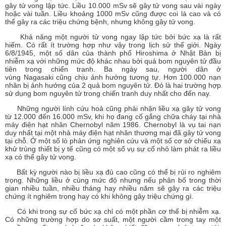
gây tử vong lập tức. Liều 10.000 mSv sẽ gây tử vong sau vài ngày
hoặc vài tuần. Liều khoảng 1000 mSv cũng được coi là cao và có
thể gây ra các triệu chứng bệnh, nhưng không gây tử vong.
Khả năng một người tử vong ngay lập tức bởi bức xạ là rất
hiếm. Có rất ít trường hợp như vậy trong lịch sử thế giới. Ngày
6/8/1945, một số dân của thành phố Hiroshima ở Nhật Bản bị
nhiễm xạ với những mức độ khác nhau bởi quả bom nguyên tử đầu
tiên trong chiến tranh. Ba ngày sau, người dân ở
vùng Nagasaki cũng chịu ảnh hưởng tương tự. Hơn 100.000 nạn
nhân bị ảnh hưởng của 2 quả bom nguyên tử. Đó là hai trường hợp
sử dụng bom nguyên tử trong chiến tranh duy nhất cho đến nay.
Những người lính cứu hoả cũng phải nhận liều xạ gây tử vong
từ 12.000 đến 16.000 mSv, khi họ đang cố gắng chữa cháy tại nhà
máy điện hạt nhân Chernobyl năm 1986. Chernobyl là vụ tai nạn
duy nhất tại một nhà máy điện hạt nhân thương mại đã gây tử vong
tại chỗ. Ở một số lò phản ứng nghiên cứu và một số cơ sở chiếu xạ
khử trùng thiết bị y tế cũng có một số vụ sự cố nhỏ làm phát ra liều
xạ có thể gây tử vong.
Bất kỳ người nào bị liều xạ đủ cao cũng có thể bị rủi ro nghiêm
trọng. Những liều ở cùng mức độ nhưng nếu phân bố trong thời
gian nhiều tuần, nhiều tháng hay nhiều năm sẽ gây ra các triệu
chứng ít nghiêm trọng hay có khi không gây triệu chứng gì.
Có khi trong sự cố bức xạ chỉ có một phần cơ thể bị nhiễm xạ.
Có những trường hợp do sơ suất, một người cầm trong tay một