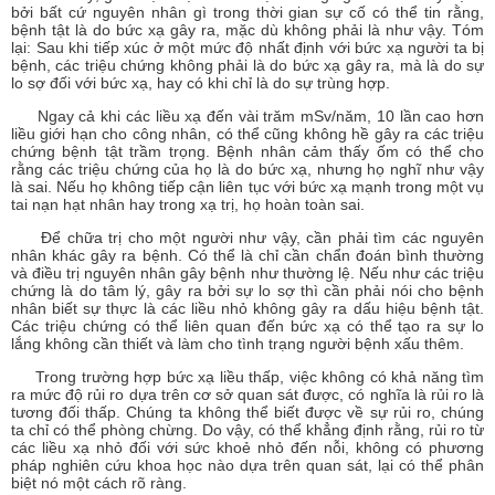
bởi bất cứ nguyên nhân gì trong thời gian sự cố có thể tin rằng,
bệnh tật là do bức xạ gây ra, mặc dù không phải là như vậy. Tóm
lại: Sau khi tiếp xúc ở một mức độ nhất định với bức xạ người ta bị
bệnh, các triệu chứng không phải là do bức xạ gây ra, mà là do sự
lo sợ đối với bức xạ, hay có khi chỉ là do sự trùng hợp.
Ngay cả khi các liều xạ đến vài trăm mSv/năm, 10 lần cao hơn
liều giới hạn cho công nhân, có thể cũng không hề gây ra các triệu
chứng bệnh tật trầm trọng. Bệnh nhân cảm thấy ốm có thể cho
rằng các triệu chứng của họ là do bức xạ, nhưng họ nghĩ như vậy
là sai. Nếu họ không tiếp cận liên tục với bức xạ mạnh trong một vụ
tai nạn hạt nhân hay trong xạ trị, họ hoàn toàn sai.
Để chữa trị cho một người như vậy, cần phải tìm các nguyên
nhân khác gây ra bệnh. Có thể là chỉ cần chẩn đoán bình thường
và điều trị nguyên nhân gây bệnh như thường lệ. Nếu như các triệu
chứng là do tâm lý, gây ra bởi sự lo sợ thì cần phải nói cho bệnh
nhân biết sự thực là các liều nhỏ không gây ra dấu hiệu bệnh tật.
Các triệu chứng có thể liên quan đến bức xạ có thể tạo ra sự lo
lắng không cần thiết và làm cho tình trạng người bệnh xấu thêm.
Trong trường hợp bức xạ liều thấp, việc không có khả năng tìm
ra mức độ rủi ro dựa trên cơ sở quan sát được, có nghĩa là rủi ro là
tương đối thấp. Chúng ta không thể biết được về sự rủi ro, chúng
ta chỉ có thể phòng chừng. Do vậy, có thể khẳng định rằng, rủi ro từ
các liều xạ nhỏ đối với sức khoẻ nhỏ đến nỗi, không có phương
pháp nghiên cứu khoa học nào dựa trên quan sát, lại có thể phân
biệt nó một cách rõ ràng.