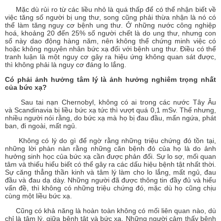
Mặc dù rủi ro từ các liều nhỏ là quá thấp để có thể nhận biết về
việc tăng số người bị ung thư, song cũng phải thừa nhận là nó có
thể làm tăng nguy cơ bệnh ung thư. Ở những nước công nghiệp
hoá, khoảng 20 đến 25% số người chết là do ung thư, nhưng con
số này dao động hàng năm, nên không thể chứng minh việc có
hoặc không nguyên nhân bức xạ đối với bệnh ung thư. Điều có thể
tranh luận là một nguy cơ gây ra hiệu ứng không quan sát được,
thì không phải là nguy cơ đáng lo lắng.
Có phải ảnh hưởng tâm lý là ảnh hưởng nghiêm trọng nhất
của bức xạ?
Sau tai nạn Chernobyl, không có ai trong các nước Tây Âu
và Scandinavia bị liều bức xạ tức thì vượt quá 0,1 mSv. Thế nhưng,
nhiều người nói rằng, do bức xạ mà họ bị đau đầu, mẩn ngứa, phát
ban, đi ngoài, mất ngủ.
Không có lý do gì để ngờ rằng những triệu chứng đó tồn tại,
những lời phàn nàn rằng những căn bệnh đó của họ là do ảnh
hưởng sinh học của bức xạ cần được phản đối. Sự lo sợ, mối quan
tâm và thiếu hiểu biết có thể gây ra các dấu hiệu bệnh tật nhất thời.
Sự căng thẳng thần kinh và tâm lý làm cho lo lắng, mất ngủ, đau
đầu và đau dạ dày. Những người đã được thông tin đầy đủ và hiểu
vấn đề, thì không có những triệu chứng đó, mặc dù họ cũng chịu
cùng một liều bức xạ.
Cũng có khả năng là hoàn toàn không có mối liên quan nào, dù
chỉ là tâm lý, giữa bệnh tật và bức xạ. Những người cảm thấy bệnh