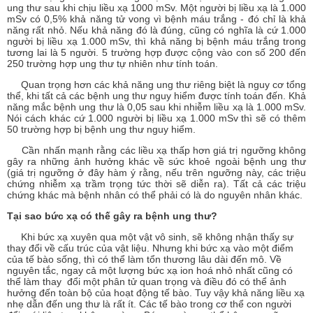
ung thư sau khi chịu liều xạ 1000 mSv. Một người bị liều xạ là 1.000
mSv có 0,5% khả năng tử vong vì bệnh máu trắng - đó chỉ là khả
năng rất nhỏ. Nếu khả năng đó là đúng, cũng có nghĩa là cứ 1.000
người bị liều xạ 1.000 mSv, thì khả năng bị bệnh máu trắng trong
tương lai là 5 người. 5 trường hợp được cộng vào con số 200 đến
250 trường hợp ung thư tự nhiên như tính toán.
Quan trọng hơn các khả năng ung thư riêng biệt là nguy cơ tổng
thể, khi tất cả các bệnh ung thư nguy hiểm được tính toán đến. Khả
năng mắc bệnh ung thư là 0,05 sau khi nhiễm liều xạ là 1.000 mSv.
Nói cách khác cứ 1.000 người bị liều xạ 1.000 mSv thì sẽ có thêm
50 trường hợp bị bệnh ung thư nguy hiểm.
Cần nhấn mạnh rằng các liều xạ thấp hơn giá trị ngưỡng không
gây ra những ảnh hưởng khác về sức khoẻ ngoài bệnh ung thư
(giá trị ngưỡng ở đây hàm ý rằng, nếu trên ngưỡng này, các triệu
chứng nhiễm xạ trầm trọng tức thời sẽ diễn ra). Tất cả các triệu
chứng khác mà bệnh nhân có thể phải có là do nguyên nhân khác.
Tại sao bức xạ có thế gây ra bệnh ung thư?
Khi bức xạ xuyên qua một vật vô sinh, sẽ không nhận thấy sự
thay đổi về cấu trúc của vật liệu. Nhưng khi bức xạ vào một điểm
của tế bào sống, thì có thể làm tổn thương lâu dài đến mô. Về
nguyên tắc, ngay cả một lượng bức xạ ion hoá nhỏ nhất cũng có
thể làm thay đổi một phân tử quan trọng và điều đó có thể ảnh
hưởng đến toàn bộ của hoạt động tế bào. Tuy vậy khả năng liều xạ
nhẹ dẫn đến ung thư là rất ít. Các tế bào trong cơ thể con người