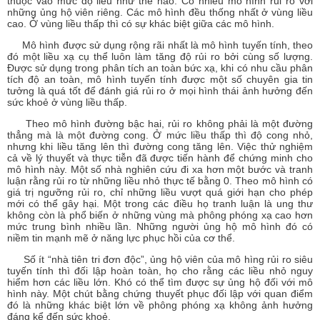
thuộc vào mức độ liều như thế nào. Có nhiều mô hình rủi ro với
những ủng hộ viên riêng. Các mô hình đều thống nhất ở vùng liều
cao. Ở vùng liều thấp thì có sự khác biệt giữa các mô hình.
Mô hình được sử dụng rộng rãi nhất là mô hình tuyến tính, theo
đó một liều xạ cụ thể luôn làm tăng độ rủi ro bởi cùng số lượng.
Được sử dụng trong phân tích an toàn bức xạ, khi có nhu cầu phân
tích độ an toàn, mô hình tuyến tính được một số chuyên gia tin
tưởng là quá tốt để đánh giá rủi ro ở mọi hình thái ảnh hưởng đến
sức khoẻ ở vùng liều thấp.
Theo mô hình đường bậc hai, rủi ro không phải là một đường
thẳng mà là một đường cong. Ở mức liều thấp thì độ cong nhỏ,
nhưng khi liều tăng lên thì đường cong tăng lên. Việc thử nghiệm
cả về lý thuyết và thực tiễn đã được tiến hành để chứng minh cho
mô hình này. Một số nhà nghiên cứu đi xa hơn một bước và tranh
luận rằng rủi ro từ những liều nhỏ thực tế bằng 0. Theo mô hình có
giá trị ngưỡng rủi ro, chỉ những liều vượt quá giới hạn cho phép
mới có thể gây hại. Một trong các điều họ tranh luận là ung thư
không còn là phổ biến ở những vùng mà phông phóng xạ cao hơn
mức trung bình nhiều lần. Những người ủng hộ mô hình đó có
niềm tin mạnh mẽ ở năng lực phục hồi của cơ thể.
Số ít “nhà tiên tri đơn độc”, ủng hộ viên của mô hìng rủi ro siêu
tuyến tính thì đối lập hoàn toàn, họ cho rằng các liều nhỏ nguy
hiểm hơn các liều lớn. Khó có thể tìm được sự ủng hộ đối với mô
hình này. Một chút bằng chứng thuyết phục đối lập với quan điểm
đó là những khác biệt lớn về phông phóng xạ không ảnh hưởng
đáng kể đến sức khoẻ.