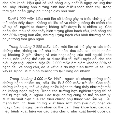
cho sức khoẻ. Hậu quả có khả năng duy nhất là nguy cơ ung thư
sau này. Những ảnh hưởng sinh học ở liều toàn thân chịu trong
thời gian ngắn (giây, phút hoặc giờ) như sau:
Dưới 1.000 mSv:
Liều một lần sẽ không gây ra triệu chứng gì có
thể nhận thấy được. Không có liều kế và những thông tin chính xác
về sự cố, người ta thường không biết được là bị nhiễm xạ. Các
phân tích máu sẽ cho thấy hiện tượng giảm bạch cầu, khả năng chỉ
còn 80% lượng ban đầu, nhưng lượng bạch cầu bình thường sẽ hồi
phục trong thời gian ngắn.
Trong khoảng 2.000 mSv:
Liều một lần có thể gây ra các triệu
chứng nhẹ, không cụ thể như buồn nôn, đau đầu sau khi bị nhiễm
xạ khoảng 2 giờ. Nhưng vì các hoạt động của mỗi người khác
nhau, nên không thể định ra được liều tối thiểu tuyệt đối cho các
biểu hiện triệu chứng. Một liều 2.000 mSv làm giảm khoảng 50% cả
bạch cầu và hồng cầu, đó là kết quả đo một tuần trước và sau khi
xảy ra sự cố. Mức bình thường trở lại tương đối nhanh.
Trong khoảng 3.000 mSv:
Nhiều người có chung những triệu
chứng bệnh nhiễm xạ, nếu liều là 3.000 mSv trở lên. Các triệu
chứng không cụ thể và giống nhiều bệnh thường thấy như mệt mỏi,
ăn không ngon miệng. Trong các trường hợp nghiêm trọng thì có
thể bị mệt, sốt, đi ngoài. Các triệu chứng cũng có thể do tâm lý.
Mức độ xuất hiện của các triệu chứng phụ thuộc vào liều xạ. Liều
mạnh hơn, thì triệu chứng xuất hiện sớm hơn (vài giờ, hoặc vài
ngày). Sau ít ngày, bệnh nhân có thể cảm thấy khoẻ hơn, các dấu
hiệu bệnh xuất hiện với các triệu chứng như xuất huyết dưới da,