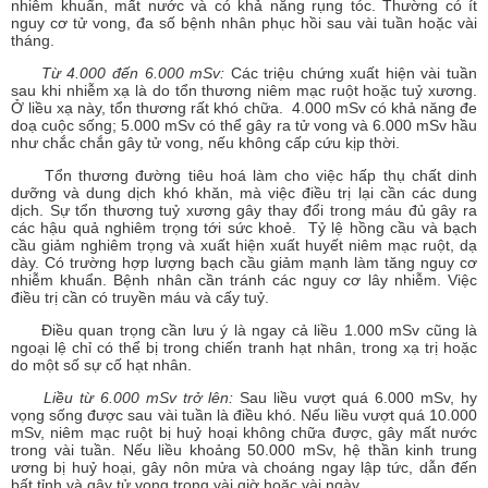
nhiễm khuẩn, mất nước và có khả năng rụng tóc. Thường có ít
nguy cơ tử vong, đa số bệnh nhân phục hồi sau vài tuần hoặc vài
tháng.
Từ 4.000 đến 6.000 mSv:
Các triệu chứng xuất hiện vài tuần
sau khi nhiễm xạ là do tổn thương niêm mạc ruột hoặc tuỷ xương.
Ở liều xạ này, tổn thương rất khó chữa. 4.000 mSv có khả năng đe
doạ cuộc sống; 5.000 mSv có thể gây ra tử vong và 6.000 mSv hầu
như chắc chắn gây tử vong, nếu không cấp cứu kịp thời.
Tổn thương đường tiêu hoá làm cho việc hấp thụ chất dinh
dưỡng và dung dịch khó khăn, mà việc điều trị lại cần các dung
dịch. Sự tổn thương tuỷ xương gây thay đổi trong máu đủ gây ra
các hậu quả nghiêm trọng tới sức khoẻ. Tỷ lệ hồng cầu và bạch
cầu giảm nghiêm trọng và xuất hiện xuất huyết niêm mạc ruột, dạ
dày. Có trường hợp lượng bạch cầu giảm mạnh làm tăng nguy cơ
nhiễm khuẩn. Bệnh nhân cần tránh các nguy cơ lây nhiễm. Việc
điều trị cần có truyền máu và cấy tuỷ.
Điều quan trọng cần lưu ý là ngay cả liều 1.000 mSv cũng là
ngoại lệ chỉ có thể bị trong chiến tranh hạt nhân, trong xạ trị hoặc
do một số sự cố hạt nhân.
Liều từ 6.000 mSv trở lên:
Sau liều vượt quá 6.000 mSv, hy
vọng sống được sau vài tuần là điều khó. Nếu liều vượt quá 10.000
mSv, niêm mạc ruột bị huỷ hoại không chữa được, gây mất nước
trong vài tuần. Nếu liều khoảng 50.000 mSv, hệ thần kinh trung
ương bị huỷ hoại, gây nôn mửa và choáng ngay lập tức, dẫn đến
bất tỉnh và gây tử vong trong vài giờ hoặc vài ngày.