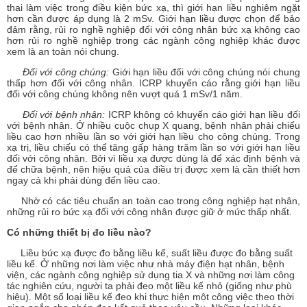
thai làm việc trong điều kiện bức xạ, thì giới hạn liều nghiêm ngặt
hơn cần được áp dụng là 2 mSv. Giới hạn liều được chọn để bảo
đảm rằng, rủi ro nghề nghiệp đối với công nhân bức xạ không cao
hơn rủi ro nghề nghiệp trong các ngành công nghiệp khác được
xem là an toàn nói chung.
Đối với công chúng:
Giới hạn liều đối với công chúng nói chung
thấp hơn đối với công nhân. ICRP khuyến cáo rằng giới hạn liều
đối với công chúng không nên vượt quá 1 mSv/1 năm.
Đối với bệnh nhân:
ICRP không có khuyến cáo giới hạn liều đối
với bệnh nhân. Ở nhiều cuộc chụp X quang, bệnh nhân phải chiếu
liều cao hơn nhiều lần so với giới hạn liều cho công chúng. Trong
xạ trị, liều chiếu có thể tăng gấp hàng trăm lần so với giới hạn liều
đối với công nhân. Bởi vì liều xạ được dùng là để xác định bệnh và
để chữa bệnh, nên hiệu quả của điều trị được xem là cần thiết hơn
ngay cả khi phải dùng đến liều cao.
Nhờ có các tiêu chuẩn an toàn cao trong công nghiệp hạt nhân,
những rủi ro bức xạ đối với công nhân được giữ ở mức thấp nhất.
Có những thiết bị đo liều nào?
Liều bức xạ được đo bằng liều kế, suất liều được đo bằng suất
liều kế. Ở những nơi làm việc như nhà máy điện hạt nhân, bệnh
viện, các ngành công nghiệp sử dụng tia X và những nơi làm công
tác nghiên cứu, người ta phải đeo một liều kế nhỏ (giống như phù
hiệu). Một số loại liều kế đeo khi thực hiện một công việc theo thời