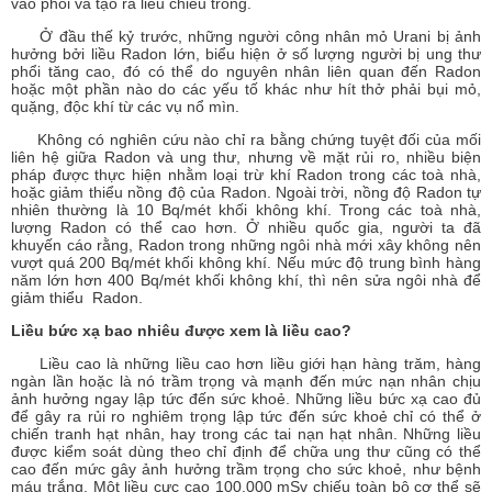
vào phổi và tạo ra liều chiếu trong.
Ở đầu thế kỷ trước, những người công nhân mỏ Urani bị ảnh
hưởng bởi liều Radon lớn, biểu hiện ở số lượng người bị ung thư
phổi tăng cao, đó có thể do nguyên nhân liên quan đến Radon
hoặc một phần nào do các yếu tố khác như hít thở phải bụi mỏ,
quặng, độc khí từ các vụ nổ mìn.
Không có nghiên cứu nào chỉ ra bằng chứng tuyệt đối của mối
liên hệ giữa Radon và ung thư, nhưng về mặt rủi ro, nhiều biện
pháp được thực hiện nhằm loại trừ khí Radon trong các toà nhà,
hoặc giảm thiểu nồng độ của Radon. Ngoài trời, nồng độ Radon tự
nhiên thường là 10 Bq/mét khối không khí. Trong các toà nhà,
lượng Radon có thể cao hơn. Ở nhiều quốc gia, người ta đã
khuyến cáo rằng, Radon trong những ngôi nhà mới xây không nên
vượt quá 200 Bq/mét khối không khí. Nếu mức độ trung bình hàng
năm lớn hơn 400 Bq/mét khối không khí, thì nên sửa ngôi nhà để
giảm thiểu Radon.
Liều bức xạ bao nhiêu được xem là liều cao?
Liều cao là những liều cao hơn liều giới hạn hàng trăm, hàng
ngàn lần hoặc là nó trầm trọng và mạnh đến mức nạn nhân chịu
ảnh hưởng ngay lập tức đến sức khoẻ. Những liều bức xạ cao đủ
để gây ra rủi ro nghiêm trọng lập tức đến sức khoẻ chỉ có thể ở
chiến tranh hạt nhân, hay trong các tai nạn hạt nhân. Những liều
được kiểm soát dùng theo chỉ định để chữa ung thư cũng có thể
cao đến mức gây ảnh hưởng trầm trọng cho sức khoẻ, như bệnh
máu trắng. Một liều cực cao 100.000 mSv chiếu toàn bộ cơ thể sẽ