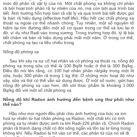
mức độ phân rã vật lý của nó. Một chất phóng xạ không chỉ phân
rã bởi hoạt tính phân rã tự nhiên của nó, mà còn bởi quá trình bài
tiết. Ảnh hưởng hỗn hợp bán rã vật lý và quá trình bài tiết được gọi
là bán rã hiệu dụng (effective half-life). Hầu hết các chất phóng xạ
thoát ra ngoài cơ thể nhanh chóng. Tuy nhiên, một số nguyên tố
hiếm lại tìm đường đến một số cơ quan trong cơ thể và lưu lại ở
đó, ví dụ như Radi vào trong xương. Trong trường hợp đó, tỷ lệ bài
tiết chậm và bán rã hiệu dụng phải mất một năm. Ở trong cơ thể,
chất phóng xạ tạo ra liều chiếu trong.
Nồng độ phóng xạ
Sau khi xảy ra sự cố hạt nhân và có phóng xạ thoát ra, nồng độ
phóng xạ trong sữa có thể là 100 Bq/lit hoặc ở thịt là 300 Bq/kg.
Điều đó nói lên rằng, có 100 hạt nhân phân rã/giây trong một lít
sữa, hoặc 300 phân rã trong 1 kg thịt. Ở những mức hoạt độ như
vậy, sữa và thịt có thể vẫn sử dụng được. Ở một số nước, giới hạn
nồng độ phóng xạ cao hơn, đối với thực phẩm là khoảng 1.000
Bq/kg đối với một số chất phóng xạ.
Nồng độ khí Radon ảnh hưởng đến bệnh ung thư phổi như
thế nào?
Hầu như mọi người đều phải chịu ảnh hưởng của bức xạ ion
hoá tự nhiên từ hạt nhân phóng xạ Radon, một chất khí có tính
phóng xạ tự nhiên được sinh ra khi Radi-226 phân rã. Chính Radon
phân rã thành dạng chất có đời sống ngắn và tồn tại lơ lửng trong
không khí. Nếu Radon bị hít vào cơ thể, các phân tử của nó sẽ đi