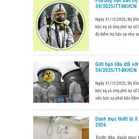
Phương tiện bảo hộ 
59/2025/TT-BKHCN
Ngày 31/12/2025, Bộ Kh
bức xạ và ứng phó sự cố b
đo kiểm tra bức xạ như sa
Giới hạn liều đối vớ
59/2025/TT-BKHCN
Ngày 31/12/2025, Bộ Kh
bức xạ và ứng phó sự cố b
việc bức xạ phải bảo đảm 
Danh mục thiết bị X
2026.
Trước đây, danh mục 