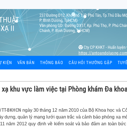
237 Đường D12, Khu phố 1, P. Phú Tân, Tp.Thủ Dầu Mộ
 THUẬT
P. Bình Dương, TpHCM)
Văn phòng GD: Đường DX17, Kp. Phú Thọ, P. Phú Chán
XẠ II
Chánh, P. Bình Dương, TpHCM)
Cty CP KHKT - Huấn luyện 
https://antoandoluong.co
Ự KIỆN
VĂN BẢN
THÔNG BÁO
CÂU HỎI THƯỜNG GẶP
TUY
ạ
m xạ khu vực làm việc tại Phòng khám Đa kho
ệc
 cá nhân
0/TT-BKHCN
ngày 30 tháng 12 năm 2010 của Bộ Khoa học và C
ây dựng, quản lý mạng lưới quan trắc và cảnh báo phóng xạ m
hiết bị bức
11 năm 2012 quy định về kiểm soát và bảo đảm an toàn bức 