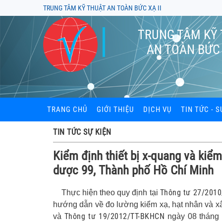
TRUNG TÂM KỸ THUẬT AN TOÀN BỨC XẠ II
TRUNG TÂM KỸ
AN TOÀN BỨC 
TRANG CHỦ
GIỚI THIỆU
DỊCH VỤ
TIN TỨC - S
Đào tạo an toàn bức xạ
TIN TỨC SỰ KIỆN
Kiểm định thiết bị bức x
Kiểm định thiết bị x-quang và kiể
dược 99, Thành phố Hồ Chí Minh
Kiểm xạ khu vực làm vi
Cung cấp và đọc liều kế
Thông tư 27/201
Thực hiện theo quy định tại
hướng dẫn về đo lường kiểm xạ, hạt nhân và x
Tư vấn hồ sơ cấp phép t
xạ, thiết bị X-quang
Thông tư 19/2012/TT-BKHCN
và
ngày 08 tháng 