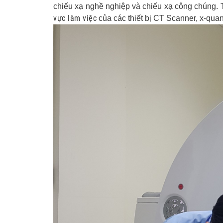
chiếu xạ nghề nghiệp và chiếu xạ công chúng. T
Thiết kế chế tạo lắp đặt
Quang
vực làm việc
của các thiết bị CT Scanner, x-qu
Vận chuyển, áp tải nguồ
chất phóng xạ