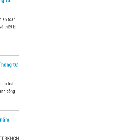
ng tư
m an toàn
à thiết bị
 Thông tư
m an toàn
hành công
i năm
/TT-BKHCN