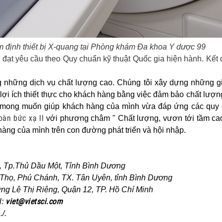
m định thiết bị X-quang tại Phòng khám Đa khoa Y dược 99
 đạt yêu cầu theo Quy chuẩn kỹ thuật Quốc gia hiện hành. Kết
hững dịch vụ chất lượng cao. Chúng tôi xây dựng những giá
i ích thiết thực cho khách hàng bằng việc đảm bảo chất lượn
n mong muốn giúp khách hàng của mình vừa đáp ứng các quy 
oàn bức xạ II
với phương châm " Chất lượng, vươn tới tầm cao
àng của mình trên con đường phát triển và hội nhập.
n, Tp.Thủ Dầu Một, Tỉnh Bình Dương
họ, Phú Chánh, TX. Tân Uyên, tỉnh Bình Dương
g Lê Thị Riêng, Quận 12, TP. Hồ Chí Minh
viet@vietsci.com
l:
/.