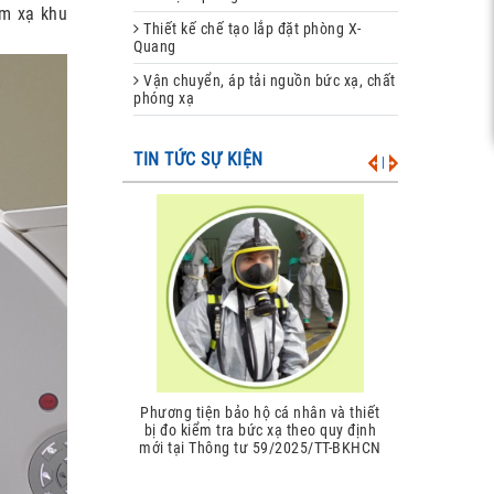
m xạ khu
Thiết kế chế tạo lắp đặt phòng X-
Quang
Vận chuyển, áp tải nguồn bức xạ, chất
phóng xạ
TIN TỨC SỰ KIỆN
|
Giới hạn liều đối với chiếu xạ nghề
nghiệp và chiếu xạ công chúng theo
quy định tại Thông tư 59/2025/TT-
BKHCN