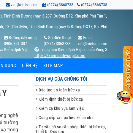
viet@vietsci.com
(0274) 3868738
(0274) 3868738
t, Tỉnh Bình Dương (nay là 237, Đường D12, Khu phố Phú Tân 1,
h, TX. Tân Uyên, Tỉnh Bình Dương (nay là Đường DX17, Kp. Phú
Đường dây nóng:
Số điện thoại:
Email:
0906.851.007
(0274) 3868738
viet@vietsci.com
và Kiểm định Việt
Trung tâm Kiểm định Hiệu chuẩn Vùng 3
m
https://kiemdinhvung3.com
ỂN DỤNG
LIÊN HỆ
SITE MAP
DỊCH VỤ CỦA CHÚNG TÔI
Đào tạo an toàn bức xạ
a Y
Kiểm định thiết bị bức xạ
Kiểm xạ khu vực làm việc
ông nghệ
Cung cấp và đọc liều kế cá nhân
ôi trường
Tư vấn hồ sơ cấp phép thiết bị bức xạ,
xạ trong
thiết bị X-quang