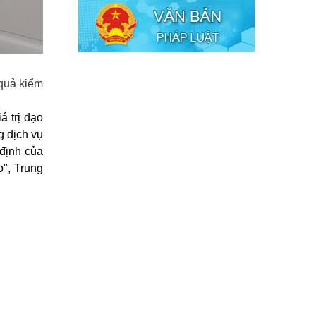
 quả kiểm
 trị đạo
g dịch vụ
định của
", Trung