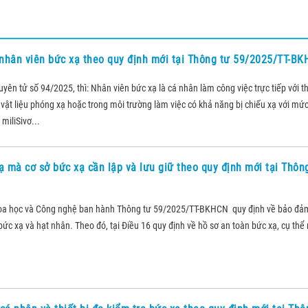
nhân viên bức xạ theo quy định mới tại Thông tư 59/2025/TT-B
ên tử số 94/2025, thì: Nhân viên bức xạ là cá nhân làm công việc trực tiếp với th
c vật liệu phóng xạ hoặc trong môi trường làm việc có khả năng bị chiếu xạ với mức
miliSivơ...
ạ mà cơ sở bức xạ cần lập và lưu giữ theo quy định mới tại Thôn
oa học và Công nghệ ban hành Thông tư 59/2025/TT-BKHCN quy định về bảo đả
ức xạ và hạt nhân. Theo đó, tại Điều 16 quy định về hồ sơ an toàn bức xạ, cụ thể 