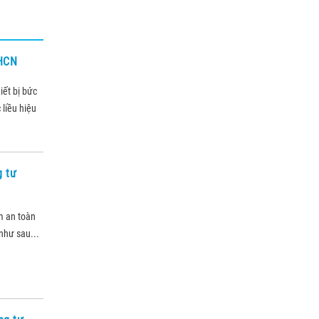
KHCN
iết bị bức
 liều hiệu
g tư
m an toàn
như sau...