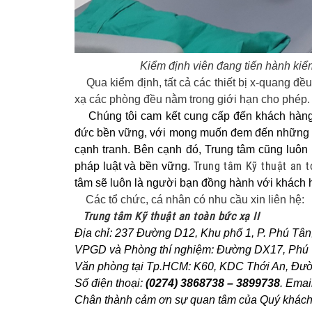
Kiểm định viên đang tiến hành kiể
Qua kiểm định, tất cả các thiết bị x-quang đều
xạ các phòng đều nằm trong giới hạn cho phép.
Chúng tôi cam kết cung cấp đến khách hàng n
đức bền vững, với mong muốn đem đến những lợ
cạnh tranh. Bên cạnh đó, Trung tâm cũng luô
Trung tâm Kỹ thuật an t
pháp luật và bền vững.
tâm sẽ luôn là người bạn đồng hành với khách h
Các tổ chức, cá nhân có nhu cầu xin liên hệ:
Trung tâm Kỹ thuật an toàn bức xạ II
Địa chỉ: 237 Đường D12, Khu phố 1, P. Phú Tâ
VPGD và Phòng thí nghiệm: Đường DX17, Phú T
Văn phòng tại Tp.HCM: K60, KDC Thới An, Đườn
Số điện thoại:
(0274) 3868738 – 3899738
. Emai
Chân thành cảm ơn sự quan tâm của Quý khách.