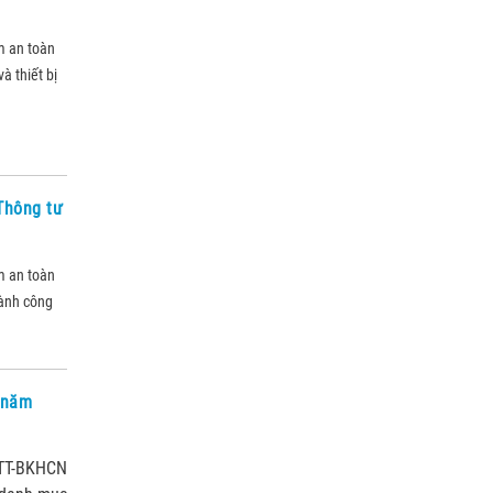
m an toàn
à thiết bị
 Thông tư
m an toàn
hành công
i năm
/TT-BKHCN