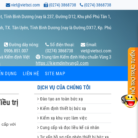
viet@vietsci.com
(0274) 3868738
(0274) 3868738
t, Tỉnh Bình Dương (nay là 237, Đường D12, Khu phố Phú Tân 1,
h, TX. Tân Uyên, Tỉnh Bình Dương (nay là Đường DX17, Kp. Phú
Đường dây nóng:
Số điện thoại:
Email:
0906.851.007
(0274) 3868738
viet@vietsci.com
và Kiểm định Việt
Trung tâm Kiểm định Hiệu chuẩn Vùng 3
m
https://kiemdinhvung3.com
ỂN DỤNG
LIÊN HỆ
SITE MAP
DỊCH VỤ CỦA CHÚNG TÔI
Đào tạo an toàn bức xạ
ều trị
Kiểm định thiết bị bức xạ
Kiểm xạ khu vực làm việc
 cấp với
Cung cấp và đọc liều kế cá nhân
Tư vấn hồ sơ cấp phép thiết bị bức xạ,