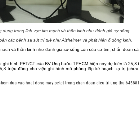
dụng trong lĩnh vực tim mạch và thần kinh như đánh giá sự sống
út trí tuệ như Alzheimer và phát hiện ổ động kinh.
ạch và thần kinh như đánh giá sự sống còn của cơ tim, chẩn đoán cá
ghi hình PET/CT của BV Ung bướu TPHCM hiện nay dự kiến là 25,3 t
,8 triệu đồng cho việc ghi hình mô phỏng lập kế hoạch xạ trị (chư
phcm-dua-vao-hoat-dong-may-petct-trong-chan-doan-dieu-tri-ung-thu-64588