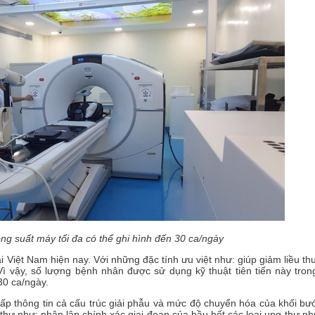
 phòng X-
n bức xạ,
g suất máy tối đa có thể ghi hình đến 30 ca/ngày
 Việt Nam hiện nay. Với những đặc tính ưu việt như: giúp giảm liều t
 Vì vậy, số lượng bệnh nhân được sử dụng kỹ thuật tiên tiến này tro
Ph
30 ca/ngày.
b
mớ
p thông tin cả cấu trúc giải phẫu và mức độ chuyển hóa của khối bư
thư như: phân lập chính xác giai đoạn của hầu hết các loại ung thư n