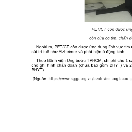
PET/CT còn được ứng 
còn của cơ tim, chẩn đoán các bệnh sa s
Ngoài ra, PET/CT còn được ứng dụng lĩnh vực tim m
sút trí tuệ như Alzheimer và phát hiện ổ động kinh.
Theo Bệnh viện Ung bướu TPHCM, chi phí cho 1 ca 
cho ghi hình chẩn đoán (chưa bao gồm BHYT) và 25
BHYT).
[Nguồn:
https://www.sggp.org.vn/benh-vien-ung-buou-t