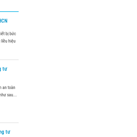
KHCN
iết bị bức
 liều hiệu
g tư
m an toàn
như sau...
ng tư