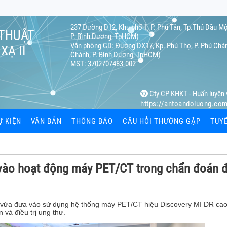
237 Đường D12, Khu phố 1, P. Phú Tân, Tp.Thủ Dầu Mộ
 THUẬT
P. Bình Dương, TpHCM)
Văn phòng GD: Đường DX17, Kp. Phú Thọ, P. Phú Chán
XẠ II
Chánh, P. Bình Dương, TpHCM)
MST: 3702707483-002
Cty CP KHKT - Huấn luyện 
https://antoandoluong.co
Ự KIỆN
VĂN BẢN
THÔNG BÁO
CÂU HỎI THƯỜNG GẶP
TUY
ạ
ào hoạt động máy PET/CT trong chẩn đoán đi
ệc
 cá nhân
ừa đưa vào sử dụng hệ thống máy PET/CT hiệu Discovery MI DR cao
 và điều trị ung thư.
hiết bị bức