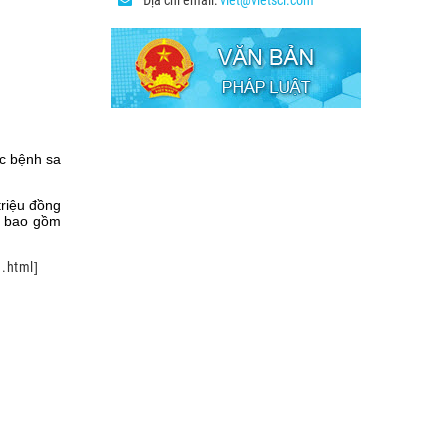
Địa chỉ email:
viet@vietsci.com
c bệnh sa
riệu đồng
a bao gồm
1.html
]