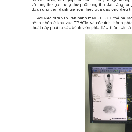
vú, ung thư gan, ung thư phổi, ung thư đại tràng, ung
đoạn ung thư; đánh giá sớm hiệu quả đáp ứng điều trị; 
Với việc đưa vào vận hành máy PET/CT thế hệ mới
bệnh nhân ở khu vực TPHCM và các tỉnh thành phía
thuật này phải ra các bệnh viện phía Bắc, thậm chí là