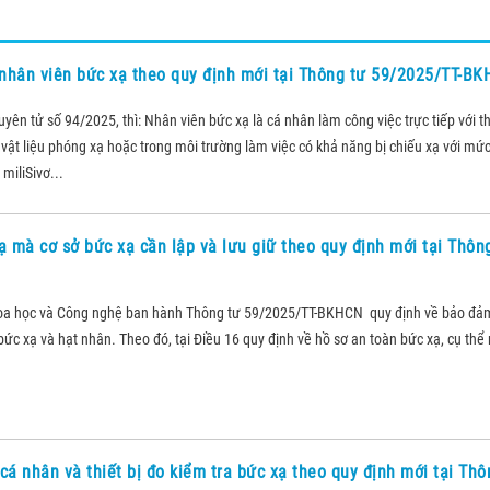
nhân viên bức xạ theo quy định mới tại Thông tư 59/2025/TT-B
ên tử số 94/2025, thì: Nhân viên bức xạ là cá nhân làm công việc trực tiếp với th
c vật liệu phóng xạ hoặc trong môi trường làm việc có khả năng bị chiếu xạ với mức
miliSivơ...
ạ mà cơ sở bức xạ cần lập và lưu giữ theo quy định mới tại Thôn
oa học và Công nghệ ban hành Thông tư 59/2025/TT-BKHCN quy định về bảo đả
ức xạ và hạt nhân. Theo đó, tại Điều 16 quy định về hồ sơ an toàn bức xạ, cụ thể 
cá nhân và thiết bị đo kiểm tra bức xạ theo quy định mới tại Thô