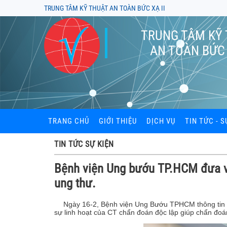
TRUNG TÂM KỸ THUẬT AN TOÀN BỨC XẠ II
TRUNG TÂM KỸ
AN TOÀN BỨC 
TRANG CHỦ
GIỚI THIỆU
DỊCH VỤ
TIN TỨC - S
Đào tạo an toàn bức xạ
TIN TỨC SỰ KIỆN
Kiểm định thiết bị bức x
Bệnh viện Ung bướu TP.HCM đưa v
ung thư.
Kiểm xạ khu vực làm vi
Cung cấp và đọc liều kế
Ngày 16-2, Bệnh viện Ung Bướu TPHCM thông tin v
sự linh hoạt của CT chẩn đoán độc lập giúp chẩn đoán
Tư vấn hồ sơ cấp phép t
xạ, thiết bị X-quang