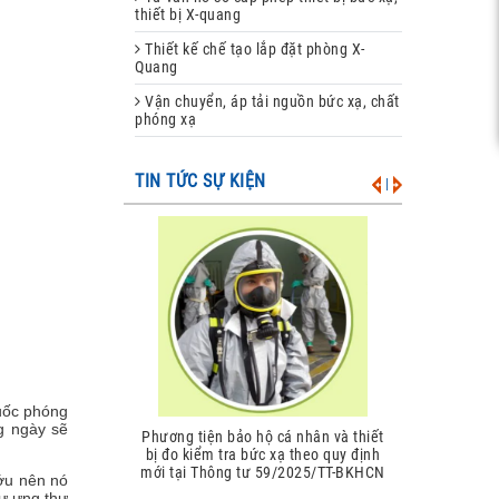
thiết bị X-quang
Thiết kế chế tạo lắp đặt phòng X-
Quang
Vận chuyển, áp tải nguồn bức xạ, chất
phóng xạ
TIN TỨC SỰ KIỆN
|
huốc phóng
ng ngày sẽ
ương tiện bảo hộ cá nhân và thiết
Giới hạn liều đối với chiếu xạ nghề
ị đo kiểm tra bức xạ theo quy định
nghiệp và chiếu xạ công chúng the
i tại Thông tư 59/2025/TT-BKHCN
quy định tại Thông tư 59/2025/TT-
ớu nên nó
BKHCN
hư ưng thư