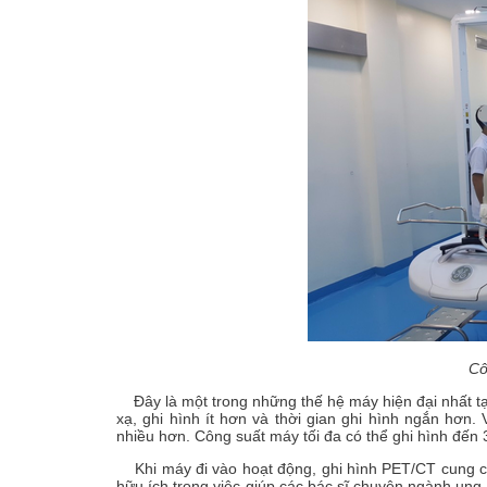
Thiết kế chế tạo lắp đặt
Quang
Vận chuyển, áp tải nguồ
chất phóng xạ
Côn
Đây là một trong những thế hệ máy hiện đại nhất tại
xạ, ghi hình ít hơn và thời gian ghi hình ngắn hơn.
nhiều hơn. Công suất máy tối đa có thể ghi hình đến 
Khi máy đi vào hoạt động, ghi hình PET/CT cung cấ
hữu ích trong việc giúp các bác sĩ chuyên ngành ung 