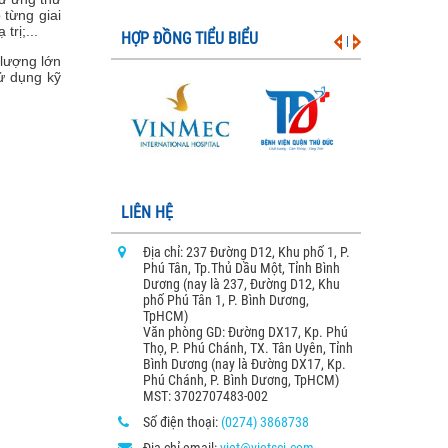
 từng giai
trị;...
HỢP ĐỒNG TIỂU BIỂU
|
lượng lớn
ử dụng kỹ
LIÊN HỆ
Địa chỉ: 237 Đường D12, Khu phố 1, P.
Phú Tân, Tp.Thủ Dầu Một, Tỉnh Bình
Dương (nay là 237, Đường D12, Khu
phố Phú Tân 1, P. Bình Dương,
TpHCM)
Văn phòng GD: Đường DX17, Kp. Phú
Thọ, P. Phú Chánh, TX. Tân Uyên, Tỉnh
Bình Dương (nay là Đường DX17, Kp.
Phú Chánh, P. Bình Dương, TpHCM)
MST: 3702707483-002
Số điện thoại:
(0274) 3868738