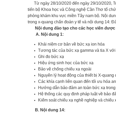
T
Từ ngày 28/10/2020 đến ngày 29/10/2020,
Thiết kế chế tạo lắp đặt
Quang
tiến bộ Khoa học và Công nghệ Cần Thơ tổ chức 
phòng khám khu vực miền Tây nam bộ. Nội dung 
Vận chuyển, áp tải nguồ
trong x-quang chẩn đoán y tế và nội dung 14: Đ
chất phóng xạ
Nội dung đào tạo cho các học viên được gi
A. Nội dung 1:
Khái niệm cơ bản về bức xạ ion hóa
Tương tác của bức xạ gamma và tia X với 
Ghi đo bức xạ
Hiệu ứng sinh học của bức xạ
Bảo vệ chống chiếu xạ ngoài
Nguyên lý hoạt động của thiết bị X-quang 
Các khía cạnh liên quan đến tối ưu hóa an
Hướng dẫn bảo đảm an toàn bức xạ trong
Hệ thống các quy định pháp luật về bảo đ
Kiểm soát chiếu xạ nghề nghiệp và chiếu x
B. Nội dung 14: