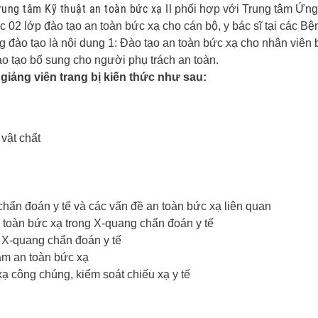
rung tâm Kỹ thuật an toàn bức xạ II
phối hợp với Trung tâm Ứn
 phòng X-
02 lớp đào tạo an toàn bức xạ cho cán bộ, y bác sĩ tại các Bện
đào tạo là nội dung 1: Đào tạo an toàn bức xạ cho nhân viên 
n bức xạ,
ào tạo bổ sung cho người phụ trách an toàn.
ảng viên trang bị kiến thức như sau:
vật chất
chẩn đoán y tế và các vấn đề an toàn bức xạ liên quan
 toàn bức xạ trong X-quang chẩn đoán y tế
 X-quang chẩn đoán y tế
ảm an toàn bức xạ
ạ công chúng, kiểm soát chiếu xạ y tế