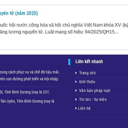
uyên tử (năm 2025)
uốc hội nước cộng hòa xã hội chủ nghĩa Việt Nam khóa XV (kỳ
Năng lượng nguyên tử. Luật mang số hiệu: 94/2025/QH15...
Liên kết nhanh
, cung cách phục vụ và chế độ hậu mãi.
Trang chủ
rên con đường phát triển và hội nhập.
Giới thiệu
Văn bản pháp luật
t, Tỉnh Bình Dương (nay là 237,
Tin tức - Sự kiện
Tân Uyên, Tỉnh Bình Dương (nay là
Liên hệ