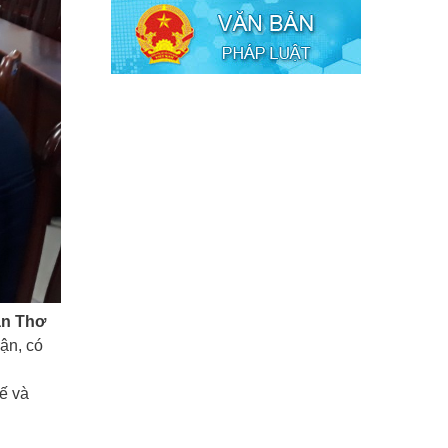
ần Thơ
ận, có
tế và