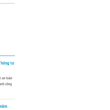
 Thông tư
m an toàn
hành công
i năm