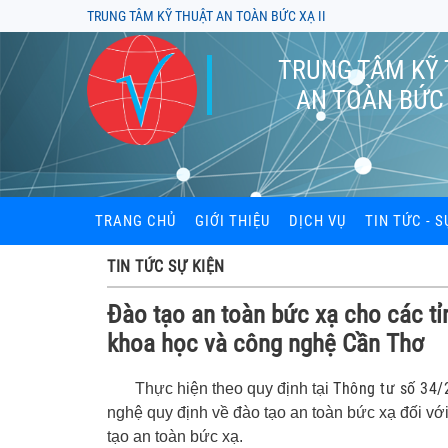
TRUNG TÂM KỸ THUẬT AN TOÀN BỨC XẠ II
TRUNG TÂM KỸ
AN TOÀN BỨC 
TRANG CHỦ
GIỚI THIỆU
DỊCH VỤ
TIN TỨC - S
Đào tạo an toàn bức xạ
TIN TỨC SỰ KIỆN
Kiểm định thiết bị bức x
Đào tạo an toàn bức xạ cho các t
khoa học và công nghệ Cần Thơ
Kiểm xạ khu vực làm vi
Cung cấp và đọc liều kế
Thông tư số 34
Thực hiện theo quy định tại
nghệ quy định về đào tạo an toàn bức xạ đối vớ
Tư vấn hồ sơ cấp phép t
xạ, thiết bị X-quang
tạo an toàn bức xạ.