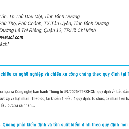
ân, Tp.Thủ Dầu Một, Tỉnh Bình Dương
ú Thọ, Phú Chánh, TX.Tân Uyên, Tỉnh Bình Dương
ường Lê Thị Riêng, Quận 12, TP.Hồ Chí Minh
vietsci.com
ách!
i chiếu xạ nghề nghiệp và chiếu xạ công chúng theo quy định tại
oa học và Công nghệ ban hành Thông tư 59/2025/TT-BKHCN quy định về bảo đả
ức xạ và hạt nhân. Theo đó, tại khoản 1, Điều 4 quy định: Tổ chức, cá nhân tiến 
liều bức xạ cá nhân...
 - Quang phải kiểm định và tần suất kiểm định theo quy định mớ