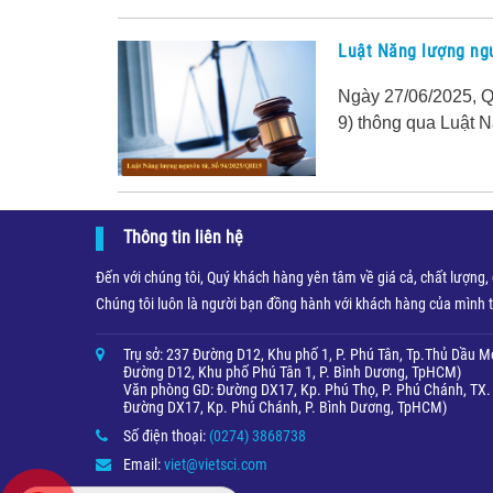
Luật Năng lượng ng
Ngày 27/06/2025, Q
9) thông qua Luật 
Thông tin liên hệ
Đến với chúng tôi, Quý khách hàng yên tâm về giá cả, chất lượng
Chúng tôi luôn là người bạn đồng hành với khách hàng của mình t
Trụ sở: 237 Đường D12, Khu phố 1, P. Phú Tân, Tp.Thủ Dầu Mộ
Đường D12, Khu phố Phú Tân 1, P. Bình Dương, TpHCM)
Văn phòng GD: Đường DX17, Kp. Phú Thọ, P. Phú Chánh, TX. 
Đường DX17, Kp. Phú Chánh, P. Bình Dương, TpHCM)
Số điện thoại:
(0274) 3868738
Email:
viet@vietsci.com