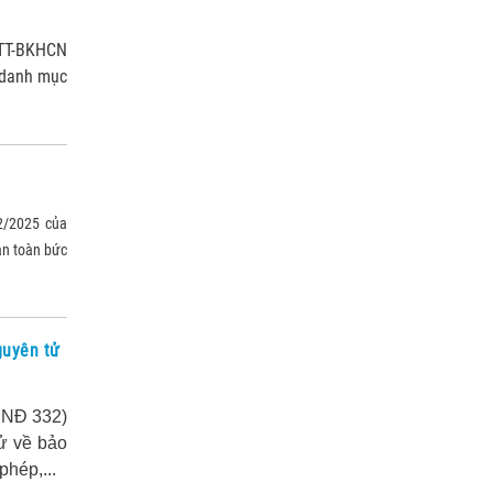
/TT-BKHCN
 danh mục
2/2025 của
an toàn bức
guyên tử
 NĐ 332)
tử về bảo
phép,...