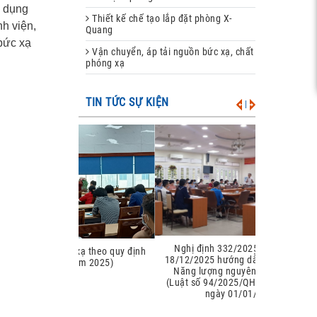
g dụng
Thiết kế chế tạo lắp đặt phòng X-
h viện,
Quang
bức xạ
Vận chuyển, áp tải nguồn bức xạ, chất
phóng xạ
TIN TỨC SỰ KIỆN
|
Nghị định 332/2025/NĐ-CP ngày
18/12/2025 hướng dẫn thi hành Luật
Năng lượng nguyên tử năm 2025
(Luật số 94/2025/QH15), có hiệu lực
ngày 01/01/2026.