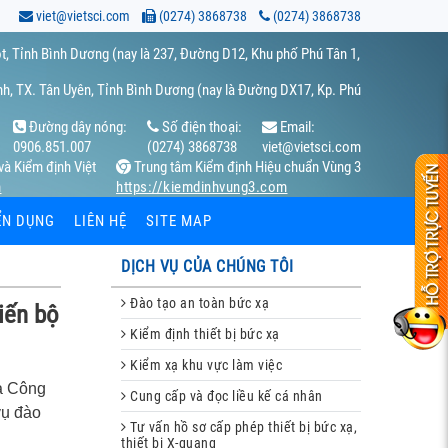
viet@vietsci.com
(0274) 3868738
(0274) 3868738
t, Tỉnh Bình Dương (nay là 237, Đường D12, Khu phố Phú Tân 1,
h, TX. Tân Uyên, Tỉnh Bình Dương (nay là Đường DX17, Kp. Phú
Đường dây nóng:
Số điện thoại:
Email:
0906.851.007
(0274) 3868738
viet@vietsci.com
và Kiểm định Việt
Trung tâm Kiểm định Hiệu chuẩn Vùng 3
m
https://kiemdinhvung3.com
ỂN DỤNG
LIÊN HỆ
SITE MAP
DỊCH VỤ CỦA CHÚNG TÔI
Đào tạo an toàn bức xạ
iến bộ
Kiểm định thiết bị bức xạ
Kiểm xạ khu vực làm việc
à Công
Cung cấp và đọc liều kế cá nhân
vụ đào
Tư vấn hồ sơ cấp phép thiết bị bức xạ,
thiết bị X-quang