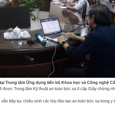
 tại Trung tâm Ứng dụng tiến bộ Khoa học và Công nghệ C
ược Trung tâm Kỹ thuật an toàn bức xạ II cấp Giấy chứng nh
ẫn tiếp tục chiêu sinh các lớp đào tạo an toàn bức xạ trong y 