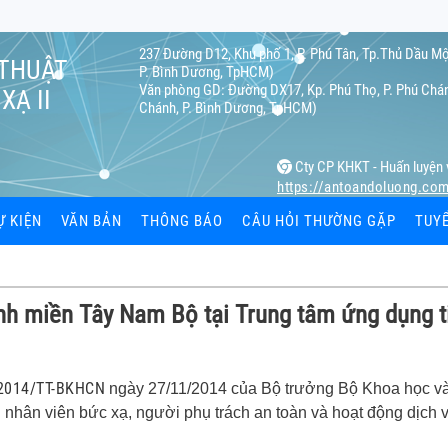
237 Đường D12, Khu phố 1, P. Phú Tân, Tp.Thủ Dầu Mộ
 THUẬT
P. Bình Dương, TpHCM)
Văn phòng GD: Đường DX17, Kp. Phú Thọ, P. Phú Chán
XẠ II
Chánh, P. Bình Dương, TpHCM)
Cty CP KHKT - Huấn luyện 
https://antoandoluong.co
Ự KIỆN
VĂN BẢN
THÔNG BÁO
CÂU HỎI THƯỜNG GẶP
TUY
ạ
ỉnh miền Tây Nam Bộ tại Trung tâm ứng dụng t
ệc
 cá nhân
/2014/TT-BKHCN
ngày 27/11/2014 của Bộ trưởng Bộ Khoa học v
i nhân viên bức xạ, người phụ trách an toàn và hoạt động dịch 
hiết bị bức