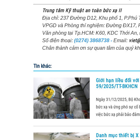
Trung tâm Kỹ thuật an toàn bức xạ II
Địa chỉ: 237 Đường D12, Khu phố 1, P.Phú T
VPGD và Phòng thí nghiệm: Đường ĐX17, Ph
Văn phòng tại Tp.HCM: K60, KDC Thới An, Đ
viet@
Số điện thoại:
(0274) 3868738 -
Email:
Chân thành cảm ơn sự quan tâm của quý kh
Tin khác:
Giới hạn liều đối vớ
59/2025/TT-BKHCN
Ngày 31/12/2025, Bộ Kh
bức xạ và ứng phó sự cố b
việc bức xạ phải bảo đảm 
Danh mục thiết bị X