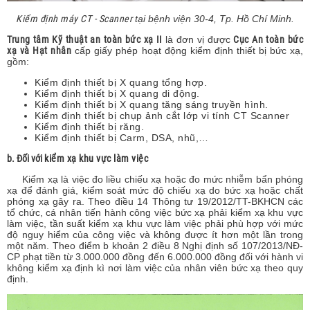
Kiểm định máy CT - Scanner
tại bệnh viện 30-4, Tp. Hồ Chí Minh.
Trung tâm Kỹ thuật an toàn bức xạ II
là đơn vị được
Cục An toàn bức
xạ và Hạt nhân
cấp giấy phép hoạt động kiểm định thiết bị bức xạ,
gồm:
Kiểm định thiết bị X quang tổng hợp.
Kiểm định thiết bị X quang di động.
Kiểm định thiết bị X quang tăng sáng truyền hình.
Kiểm định thiết bị chụp ảnh cắt lớp vi tính CT Scanner
Kiểm định thiết bị răng.
Kiểm định thiết bị Carm, DSA, nhũ,…
b. Đối với
kiểm xạ khu vực làm việc
Kiểm xạ là việc đo liều chiếu xạ hoặc đo mức nhiễm bẩn phóng
xạ để đánh giá, kiểm soát mức độ chiếu xạ do bức xạ hoặc chất
phóng xạ gây ra. Theo điều 14 Thông tư 19/2012/TT-BKHCN các
tổ chức, cá nhân tiến hành công việc bức xạ phải kiểm xạ khu vực
làm việc, tần suất kiểm xạ khu vực làm việc phải phù hợp với mức
độ nguy hiểm của công việc và không được ít hơn một lần trong
một năm. Theo điểm b khoản 2 điều 8 Nghị định số 107/2013/NĐ-
CP phạt tiền từ 3.000.000 đồng đến 6.000.000 đồng đối với hành vi
không kiểm xạ định kì nơi làm việc của nhân viên bức xạ theo quy
định.