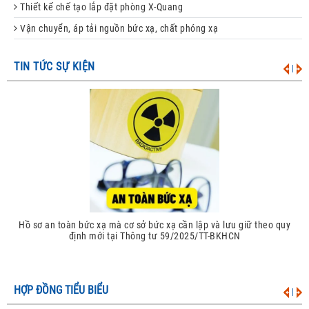
Thiết kế chế tạo lắp đặt phòng X-Quang
Vận chuyển, áp tải nguồn bức xạ, chất phóng xạ
TIN TỨC SỰ KIỆN
|
Phương tiện bảo hộ cá nhân và thiết bị đo kiểm tra bức xạ theo quy
định mới tại Thông tư 59/2025/TT-BKHCN
HỢP ĐỒNG TIỂU BIỂU
|