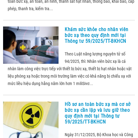
toàn bức xạ, an toàn, an ninh, thanh sát hạt nhân, thông báo, khai báo, cấp
phép, thanh tra, kiểm tra...
Khám sức khỏe cho nhân viên
bức xạ theo quy định mới tại
Thông tư 59/2025/TT-BKHCN
Theo Luật năng lượng nguyên tử số
94/2025, thì: Nhân viên bức xạ là cá
nhân làm công việc trực tiếp với thiết bị bức xạ, thiết bị hạt nhân hoặc vật
liệu phóng xạ hoặc trong môi trường làm việc có khả năng bị chiếu xạ với
mức liều hiệu dụng hằng năm lớn hơn 1 miliSivơ...
Hồ sơ an toàn bức xạ mà cơ sở
bức xạ cần lập và lưu giữ theo
quy định mới tại Thông tư
59/2025/TT-BKHCN
Ngày 31/12/2025, Bộ Khoa học và Công