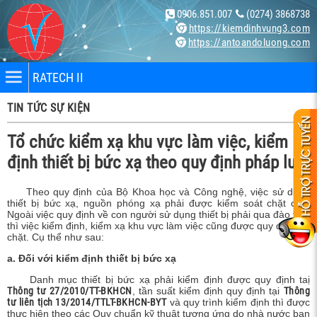
0906.851.007
(0274) 3868738
https://kiemdinhvung3.com
https://antoandoluong.com
RATECH II
TIN TỨC SỰ KIỆN
Tổ chức kiểm xạ khu vực làm việc, kiểm
định thiết bị bức xạ theo quy định pháp luật
Theo quy định của Bộ Khoa học và Công nghệ, việc sử dụng
nhân
thiết bị bức xạ, nguồn phóng xạ phải được kiểm soát chặt chẽ.
Ngoài việc quy định về con người sử dụng thiết bị phải qua đào tạo,
thì việc kiểm định, kiểm xạ khu vực làm việc cũng được quy định rất
bị
chặt. Cụ thể như sau:
a. Đối với kiểm định thiết bị bức xạ
ng X-
Danh mục thiết bị bức xạ phải kiểm định được quy định taị
Thông tư 27/2010/TT-BKHCN
, tần suất kiểm định quy định tại
Thông
tư liên tịch 13/2014/TTLT-BKHCN-BYT
và quy trình kiểm định thì được
thực hiện theo các Quy chuẩn kỹ thuật tương ứng do nhà nước ban