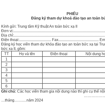
PHIẾU
Đăng ký tham dự khoá đào tạo an toàn b
Kính gửi: Trung tâm Kỹ thuật An toàn bức xạ II
Đơn vị:...................................................................................................
Địa chỉ:..................................................................................................
Điện thoại:.................................. Fax........................................... Email
Đăng ký học viên tham dự khóa đào tạo an toàn bức xạ tại Tru
bức xạ II, gồm:
TT
Họ và tên
Điện thoại
Nội dung h
1
2
3
4
5
6
Ghi chú:
Các học viên tham gia nội dung nào thì ghi cụ thể nộ
…………………………...., 
…tháng…….…năm 2024
(Lãnh 