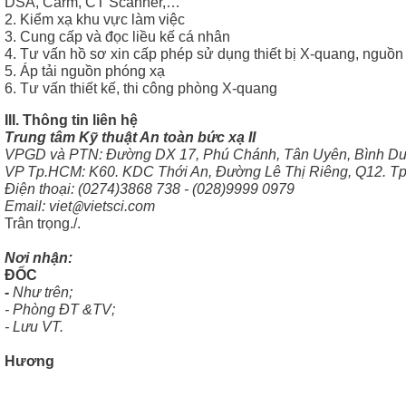
DSA, Carm, CT Scanner,…
2. Kiểm xạ khu vực làm việc
3. Cung cấp và đọc liều kế cá nhân
4. Tư vấn hồ sơ xin cấp phép sử dụng thiết bị X-quang, nguồ
5. Áp tải nguồn phóng xạ
6. Tư vấn thiết kế, thi công phòng X-quang
III. Thông tin liên hệ
Trung tâm Kỹ thuật An toàn bức xạ II
VPGD và PTN: Đường DX 17, Phú Chánh, Tân Uyên, Bình D
VP Tp.HCM: K60. KDC Thới An, Đường Lê Thị Riêng, Q12. T
Điện thoại: (0274)3868 738 - (028)9999 0979
@
Email: viet
vietsci.com
Trân trọng./.
Nơi nhậ
ĐỐC
-
Như trên;
- Phòng ĐT &TV; (
- Lưu VT.
Hương