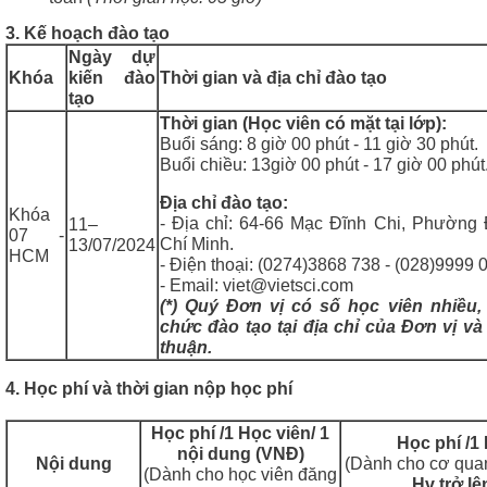
3. Kế hoạch đào tạo
Ngày dự
Khóa
kiến đào
Thời gian và địa chỉ đào tạo
tạo
Thời gian (Học viên có mặt tại lớ
p
):
Buổi sáng: 8 giờ 00 phút - 11 giờ 30 phút.
Buổi chiều: 13giờ 00 phút - 17 giờ 00 phút
Địa chỉ đào tạo:
Khóa
- Địa chỉ: 64-66 Mạc Đĩnh Chi, Phường
11–
07 -
Chí Minh.
13/07/2024
HCM
- Điện thoại: (0274)3868 738 - (028)9999 
- Email: viet@vietsci.com
(*) Quý Đơn vị có số học viên nhiều,
chức đào tạo tại địa chỉ của Đơn vị và
thuận.
4. Học phí và thời gian nộp học phí
H
ọc phí /1 Học viên/ 1
H
ọc phí /1
nội dung (VNĐ)
Nội dung
(Dành cho cơ quan
(Dành cho học viên đăng
Hv trở lê