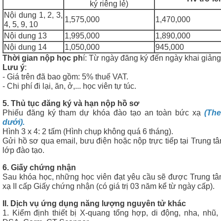
ký riêng lẻ)
Nội dung 1, 2, 3,
1,575,000
1,470,000
4, 5, 9, 10
Nội dung 13
1,995,000
1,890,000
Nội dung 14
1,050,000
945,000
Thời gian nộp học ph
í: Từ ngày đăng ký đến ngày khai giảng
Lưu ý
:
- Giá trên đã bao gồm: 5% thuế VAT.
- Chi phí đi lại, ăn, ở,... học viên tự túc.
5. Thủ tục đăng ký và hạn nộp hồ sơ
Phiếu đăng ký tham dự khóa đào tạo an toàn bức xạ
(Th
dưới).
Hình 3 x 4: 2 tấm (Hình chụp không quá 6 tháng).
Gửi hồ sơ qua email, bưu điện hoặc nộp trực tiếp tại Trung t
lớp đào tạo.
6. Giấy chứng nhận
Sau khóa học, những học viên đạt yêu cầu sẽ được Trung tâ
xạ II cấp Giấy chứng nhận (có giá trị 03 năm kể từ ngày cấp).
II. Dịch vụ ứng dụng năng lượng nguyên tử khác
1. Kiểm định thiết bị X-quang tổng hợp, di động, nha, nhũ, 