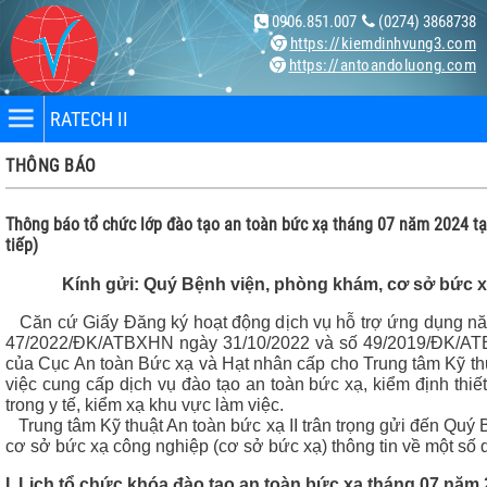
0906.851.007
(0274) 3868738
https://kiemdinhvung3.com
https://antoandoluong.com
RATECH II
THÔNG BÁO
Thông báo tổ chức lớp đào tạo an toàn bức xạ tháng 07 năm 2024 t
tiếp)
Kính gửi: Quý Bệnh viện, phòng khám, cơ sở bức x
nhân
Căn cứ Giấy Đăng ký hoạt động dịch vụ hỗ trợ ứng dụng nă
47/2022/ĐK/ATBXHN ngày 31/10/2022 và số 49/2019/ĐK/AT
bị
của Cục An toàn Bức xạ và Hạt nhân cấp cho Trung tâm Kỹ thu
việc cung cấp dịch vụ đào tạo an toàn bức xạ, kiểm định thi
trong y tế, kiểm xạ khu vực làm việc.
Trung tâm Kỹ thuật An toàn bức xạ II trân trọng gửi đến Quý
ng X-
cơ sở bức xạ công nghiệp (cơ sở bức xạ) thông tin về một số 
I. Lịch tổ chức khóa đào tạo an toàn bức xạ tháng 07 năm