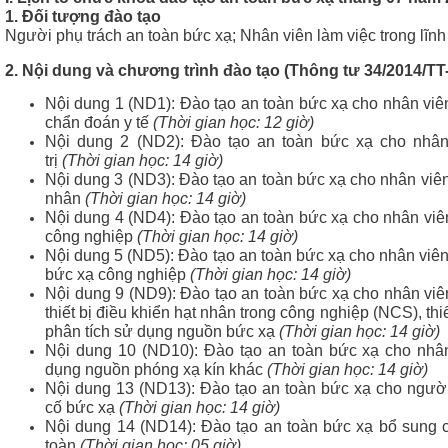
c xạ,
1. Đối tượng đào tạo
Người phụ trách an toàn bức xạ; Nhân viên làm việc trong lĩnh
2. Nội dung và chương trình đào tạo (Thông tư 34/2014/
Nội dung 1 (ND1): Đào tạo an toàn bức xạ cho nhân viê
chẩn đoán y tế
(Thời gian học: 12 giờ)
Nội dung 2 (ND2): Đào tạo an toàn bức xạ cho nhân
trị
(Thời gian học: 14 giờ)
Nội dung 3 (ND3): Đào tạo an toàn bức xạ cho nhân viên
nhân
(Thời gian học: 14 giờ)
Nội dung 4 (ND4): Đào tạo an toàn bức xạ cho nhân viê
công nghiệp
(Thời gian học: 14 giờ)
Nội dung 5 (ND5): Đào tạo an toàn bức xạ cho nhân viê
bức xạ công nghiệp
(Thời gian học: 14 giờ)
Nội dung 9 (ND9): Đào tạo an toàn bức xạ cho nhân viê
thiết bị điều khiển hạt nhân trong công nghiệp (NCS), thiết
phân tích sử dụng nguồn bức xạ
(Thời gian học: 14 giờ)
Nội dung 10 (ND10): Đào tạo an toàn bức xạ cho nhân
dụng nguồn phóng xạ kín khác
(Thời gian học: 14 giờ)
Nội dung 13 (ND13): Đào tạo an toàn bức xạ cho ngườ
cố bức xạ
(Thời gian học: 14 giờ)
Nội dung 14 (ND14): Đào tạo an toàn bức xạ bổ sung 
toàn
(Thời gian học: 05 giờ)