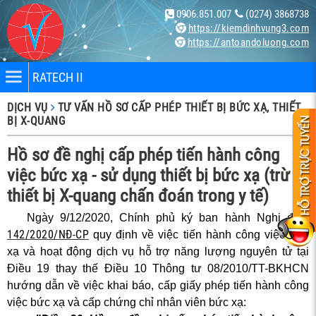
0906.851.007
(0274) 3868738
https://kiemdinhvung3.com
https://antoandoluong.com
RATECH II
DỊCH VỤ
TƯ VẤN HỒ SƠ CẤP PHÉP THIẾT BỊ BỨC XẠ, THIẾT
BỊ X-QUANG
Hồ sơ đề nghị cấp phép tiến hành công
việc bức xạ - sử dụng thiết bị bức xạ (trừ
thiết bị X-quang chấn đoán trong y tế)
nhân
Ngày 9/12/2020, Chính phủ ký ban hành Nghị định
bị
142/2020/NĐ-CP
quy định về việc tiến hành công việc bức
xạ và hoạt động dịch vụ hỗ trợ năng lượng nguyên tử tại
Điều 19 thay thế Điều 10 Thông tư 08/2010/TT-BKHCN
ng X-
hướng dẫn về việc khai báo, cấp giấy phép tiến hành công
việc bức xạ và cấp chứng chỉ nhân viên bức xạ: