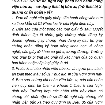
"Điều 20. Hồ sơ đề nghị cấp phép tiến hành công
c xạ,
việc bức xạ - sử dụng thiết bị bức xạ (trừ thiết bị X-
quang chẩn đoán y tế):
1. Đơn đề nghị cấp giấy phép tiến hành công việc bức
xạ theo Mẫu số 01 Phục lục IV của Nghị định này.
2. Bản sao của một trong các loại giấy tờ sau: Quyết
định thành lập tổ chức, giấy chứng nhận đăng ký
doanh nghiệp, giấy chứng nhận đăng ký đầu tư, giấy
chứng nhận đăng ký hoạt động khoa học và công
nghệ, các giấy tờ khác có giá trị tương đương. Trường
hợp giấy tờ bị thất lạc phải có xác nhận của cơ quan
ban hành hoặc cấp loại giấy tờ đó.
3. Phiếu khai báo nhân viên bức xạ và người phụ trách
an toàn theo Mẫu số 01 Phục lục III của Nghị định này.
4. Bản sao chứng chỉ nhân viên bức xạ của các nhân
viên quy định tại Điểm a Khoản 1 Điều 8 của Nghị
định này. Trường hợp các nhân viên này chưa có
chứng chỉ, phải nộp hồ sơ để đề nghị cấp chứng chỉ
nhân viên bức xạ theo quy định tại Điều 35 của Nghị